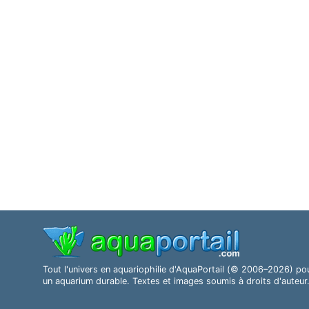
Tout l'univers en aquariophilie d'AquaPortail (© 2006–2026) po
un aquarium durable. Textes et images soumis à droits d'auteur