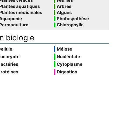
Plantes vivaces
Feuilles
Plantes aquatiques
Arbres
Plantes médicinales
Algues
Aquaponie
Photosynthèse
Permaculture
Chlorophylle
n biologie
ellule
Méiose
Eucaryote
Nucléotide
actéries
Cytoplasme
rotéines
Digestion