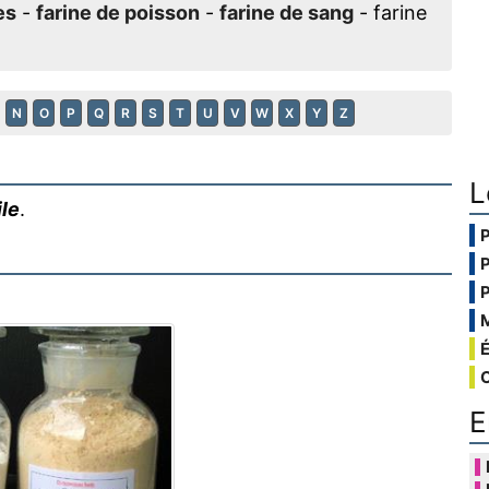
es
-
farine de poisson
-
farine de sang
- farine
N
O
P
Q
R
S
T
U
V
W
X
Y
Z
L
ile
.
E