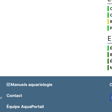
E
É
Manuels aquariologie
C
Contact
ur
.
Équipe AquaPortail