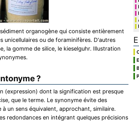
un sédiment organogène qui consiste entièrement
E
 unicellulaires ou de foraminifères. D'autres
, la gomme de silice, le kieselguhr. Illustration
C
synonymes.
B
P
antonyme ?
 (expression) dont la signification est presque
écise, que le terme. Le synonyme évite des
 à un sens équivalent, approchant, similaire.
s redondances en intégrant quelques précisions