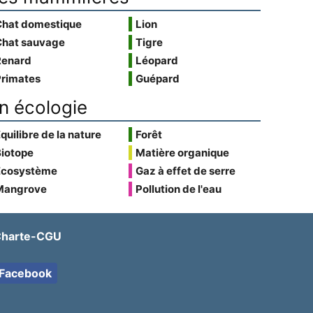
Chat domestique
Lion
Chat sauvage
Tigre
Renard
Léopard
Primates
Guépard
n écologie
quilibre de la nature
Forêt
Biotope
Matière organique
Écosystème
Gaz à effet de serre
Mangrove
Pollution de l'eau
harte-CGU
Facebook