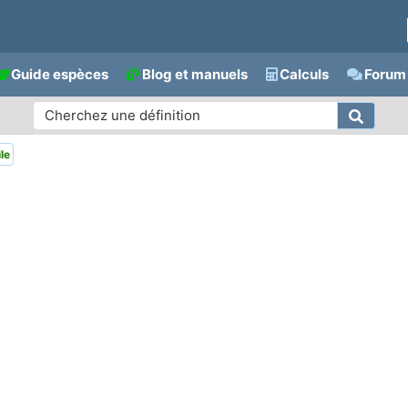
Guide espèces
Blog et manuels
Calculs
Forum 
le