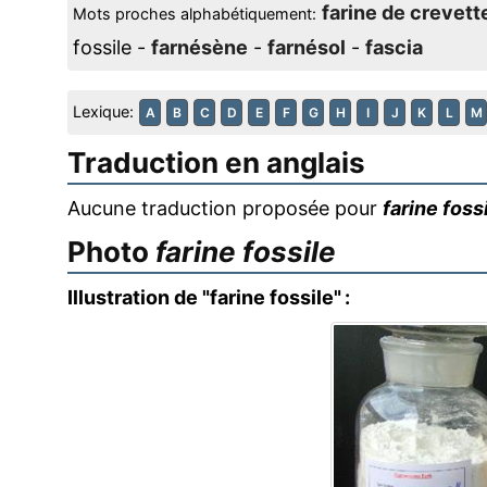
farine de crevett
Mots proches alphabétiquement:
fossile -
farnésène
-
farnésol
-
fascia
Lexique:
A
B
C
D
E
F
G
H
I
J
K
L
M
Traduction en anglais
Aucune traduction proposée pour
farine foss
Photo
farine fossile
Illustration de "farine fossile" :