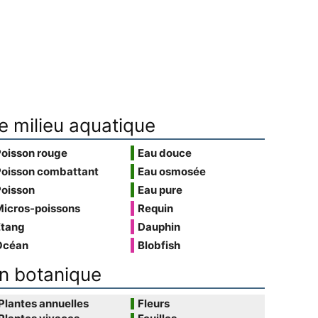
e milieu aquatique
Poisson rouge
Eau douce
Poisson combattant
Eau osmosée
Poisson
Eau pure
Micros-poissons
Requin
Étang
Dauphin
Océan
Blobfish
n botanique
Plantes annuelles
Fleurs