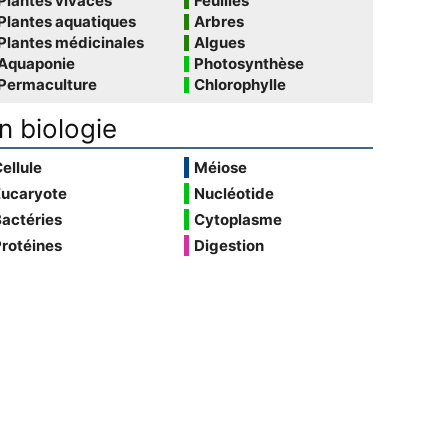
Plantes vivaces
Feuilles
Plantes aquatiques
Arbres
Plantes médicinales
Algues
Aquaponie
Photosynthèse
Permaculture
Chlorophylle
n biologie
ellule
Méiose
Eucaryote
Nucléotide
actéries
Cytoplasme
rotéines
Digestion