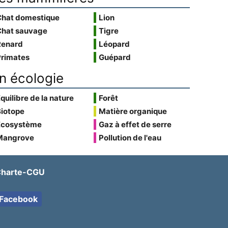
Chat domestique
Lion
Chat sauvage
Tigre
Renard
Léopard
Primates
Guépard
n écologie
quilibre de la nature
Forêt
Biotope
Matière organique
Écosystème
Gaz à effet de serre
Mangrove
Pollution de l'eau
harte-CGU
Facebook