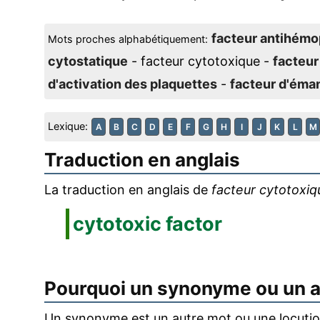
facteur antihémo
Mots proches alphabétiquement:
cytostatique
- facteur cytotoxique -
facteur
d'activation des plaquettes
-
facteur d'éma
Lexique:
A
B
C
D
E
F
G
H
I
J
K
L
M
Traduction en anglais
La traduction en anglais de
facteur cytotoxiq
cytotoxic factor
Pourquoi un synonyme ou un 
Un synonyme est un autre mot ou une locution