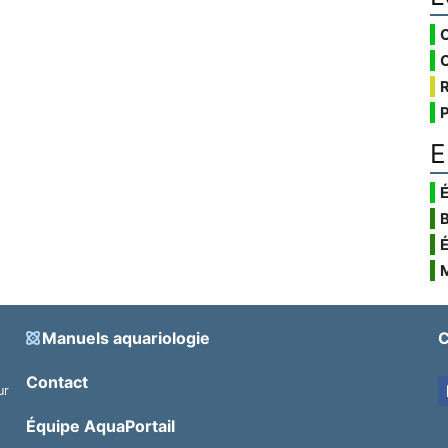
E
É
Manuels aquariologie
C
Contact
ur
.
Équipe AquaPortail