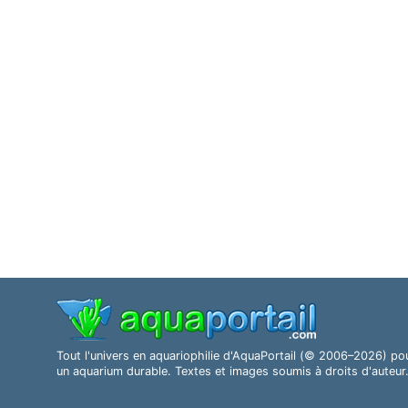
Tout l'univers en aquariophilie d'AquaPortail (© 2006–2026) po
un aquarium durable. Textes et images soumis à droits d'auteur