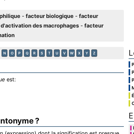
philique
-
facteur biologique
-
facteur
 d'activation des macrophages
-
facteur
nation
L
N
O
P
Q
R
S
T
U
V
W
X
Y
Z
ue
est:
E
antonyme ?
 (expression) dont la signification est presque