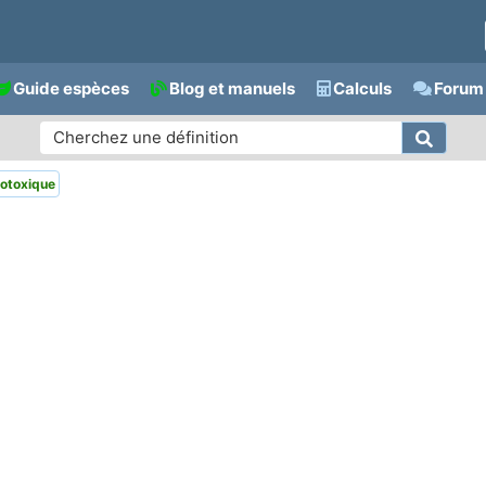
Guide espèces
Blog et manuels
Calculs
Forum 
otoxique