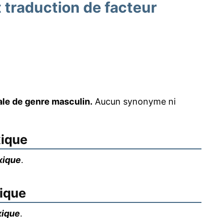
traduction de facteur
ale de genre masculin.
Aucun synonyme ni
xique
xique
.
xique
xique
.