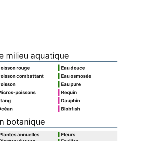
e milieu aquatique
Poisson rouge
Eau douce
Poisson combattant
Eau osmosée
Poisson
Eau pure
Micros-poissons
Requin
Étang
Dauphin
Océan
Blobfish
n botanique
Plantes annuelles
Fleurs