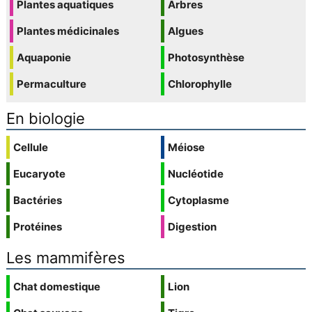
Plantes aquatiques
Arbres
Plantes médicinales
Algues
Aquaponie
Photosynthèse
Permaculture
Chlorophylle
En biologie
Cellule
Méiose
Eucaryote
Nucléotide
Bactéries
Cytoplasme
Protéines
Digestion
Les mammifères
Chat domestique
Lion