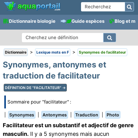
Dictionnaire biologie
Guide espèces
Blog et m
>
>
Dictionnaire
Lexique mots en F
Synonymes de facilitateur
Synonymes, antonymes et
traduction de facilitateur
DÉFINITION DE "FACILITATEUR" →
Sommaire pour "facilitateur" :
|
|
|
|
Synonymes
Antonymes
Traduction
Photo
Facilitateur est un substantif et adjectif de genre
masculin.
Il y a 5 synonymes mais aucun