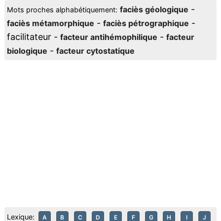
-
faciès géologique
Mots proches alphabétiquement:
-
-
faciès métamorphique
faciès pétrographique
facilitateur -
-
facteur antihémophilique
facteur
-
biologique
facteur cytostatique
Lexique:
A
B
C
D
E
F
G
H
I
J