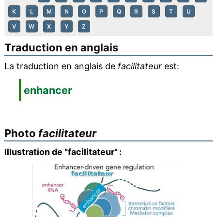
K
L
M
N
O
P
Q
R
S
T
U
V
W
X
Y
Z
Traduction en anglais
La traduction en anglais de
facilitateur
est:
enhancer
Photo
facilitateur
Illustration de "facilitateur" :