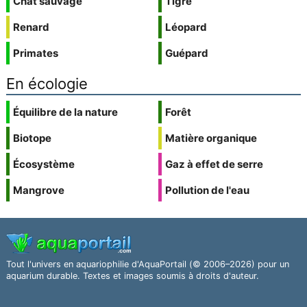
Chat sauvage
Tigre
Renard
Léopard
Primates
Guépard
En écologie
Équilibre de la nature
Forêt
Biotope
Matière organique
Écosystème
Gaz à effet de serre
Mangrove
Pollution de l'eau
Tout l'univers en aquariophilie d'AquaPortail (© 2006–2026) pour un
aquarium durable. Textes et images soumis à droits d'auteur.