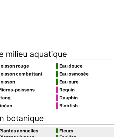
e milieu aquatique
Poisson rouge
Eau douce
Poisson combattant
Eau osmosée
Poisson
Eau pure
Micros-poissons
Requin
Étang
Dauphin
Océan
Blobfish
n botanique
Plantes annuelles
Fleurs