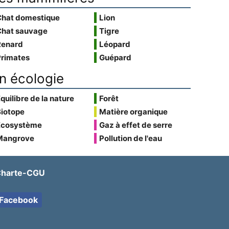
Chat domestique
Lion
Chat sauvage
Tigre
Renard
Léopard
Primates
Guépard
n écologie
quilibre de la nature
Forêt
Biotope
Matière organique
Écosystème
Gaz à effet de serre
Mangrove
Pollution de l'eau
harte-CGU
Facebook