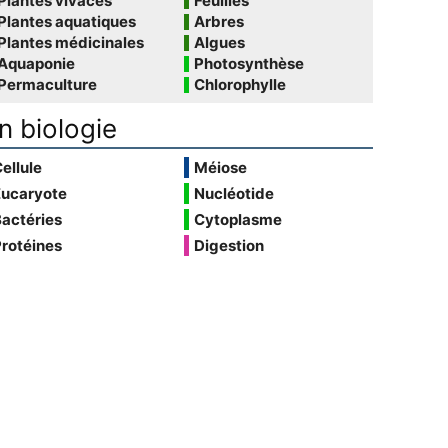
Plantes vivaces
Feuilles
Plantes aquatiques
Arbres
Plantes médicinales
Algues
Aquaponie
Photosynthèse
Permaculture
Chlorophylle
n biologie
ellule
Méiose
Eucaryote
Nucléotide
actéries
Cytoplasme
rotéines
Digestion