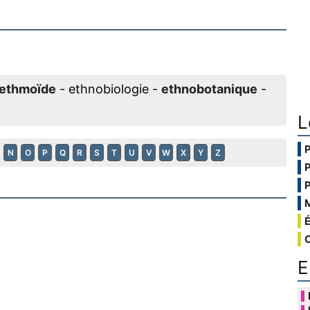
ethmoïde
- ethnobiologie -
ethnobotanique
-
L
N
O
P
Q
R
S
T
U
V
W
X
Y
Z
E