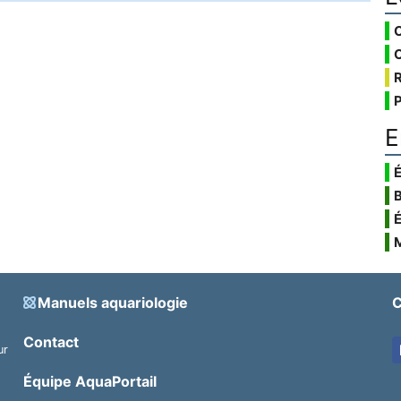
E
É
Manuels aquariologie
C
Contact
ur
.
Équipe AquaPortail