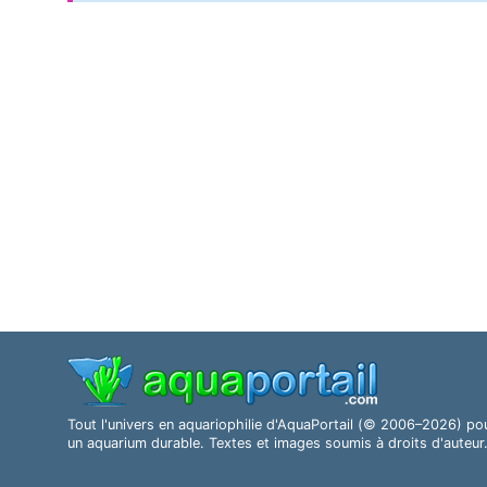
Tout l'univers en aquariophilie d'AquaPortail (© 2006–2026) po
un aquarium durable. Textes et images soumis à droits d'auteur