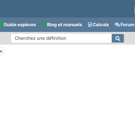
Guide espèces
Blog et manuels
Calculs
Forum 
ie