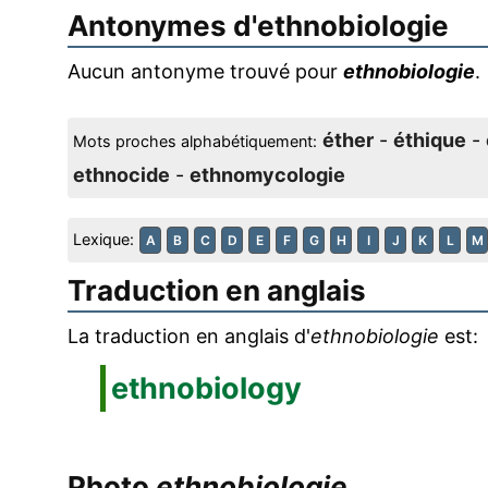
Antonymes d'
ethnobiologie
Aucun antonyme trouvé pour
ethnobiologie
.
éther
-
éthique
-
Mots proches alphabétiquement:
ethnocide
-
ethnomycologie
Lexique:
A
B
C
D
E
F
G
H
I
J
K
L
M
Traduction en anglais
La traduction en anglais d'
ethnobiologie
est:
ethnobiology
Photo
ethnobiologie