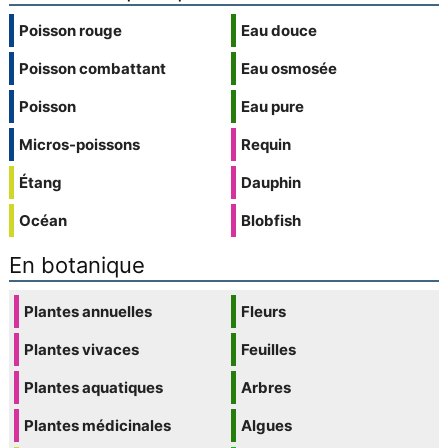
Poisson rouge
Eau douce
Poisson combattant
Eau osmosée
Poisson
Eau pure
Micros-poissons
Requin
Étang
Dauphin
Océan
Blobfish
En botanique
Plantes annuelles
Fleurs
Plantes vivaces
Feuilles
Plantes aquatiques
Arbres
Plantes médicinales
Algues