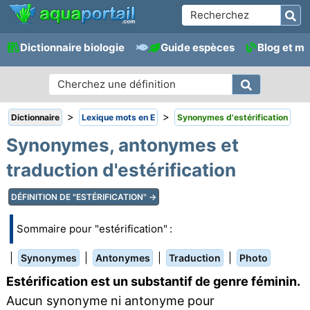
Dictionnaire biologie
Guide espèces
Blog et m
>
>
Dictionnaire
Lexique mots en E
Synonymes d'estérification
Synonymes, antonymes et
traduction d'estérification
DÉFINITION DE "ESTÉRIFICATION" →
Sommaire pour "estérification" :
|
|
|
|
Synonymes
Antonymes
Traduction
Photo
Estérification est un substantif de genre féminin.
Aucun synonyme ni antonyme pour