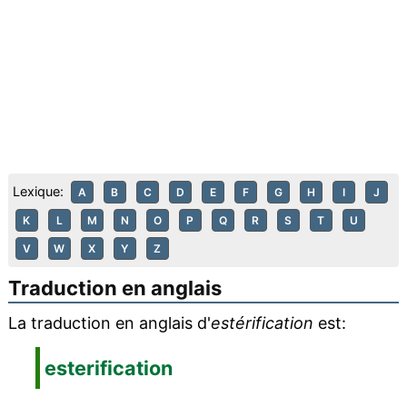
Lexique:
A
B
C
D
E
F
G
H
I
J
K
L
M
N
O
P
Q
R
S
T
U
V
W
X
Y
Z
Traduction en anglais
La traduction en anglais d'
estérification
est:
esterification