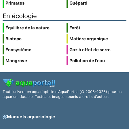
Primates
Guépard
En écologie
Équilibre de la nature
Forêt
Biotope
Matière organique
Écosystème
Gaz à effet de serre
Mangrove
Pollution de l'eau
Tout l'univers en aquariophilie d'AquaPortail (© 2006–2026) pour un
aquarium durable. Textes et images soumis à droits d'auteur.
Manuels aquariologie