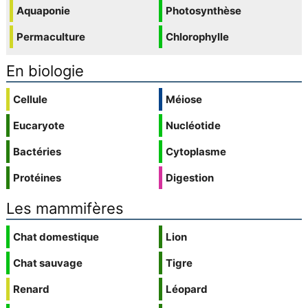
Aquaponie
Photosynthèse
Permaculture
Chlorophylle
En biologie
Cellule
Méiose
Eucaryote
Nucléotide
Bactéries
Cytoplasme
Protéines
Digestion
Les mammifères
Chat domestique
Lion
Chat sauvage
Tigre
Renard
Léopard