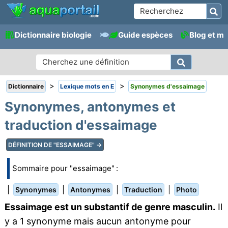
Dictionnaire biologie
Guide espèces
Blog et m
>
>
Dictionnaire
Lexique mots en E
Synonymes d'essaimage
Synonymes, antonymes et
traduction d'essaimage
DÉFINITION DE "ESSAIMAGE" →
Sommaire pour "essaimage" :
|
|
|
|
Synonymes
Antonymes
Traduction
Photo
Essaimage est un substantif de genre masculin.
Il
y a 1 synonyme mais aucun antonyme pour