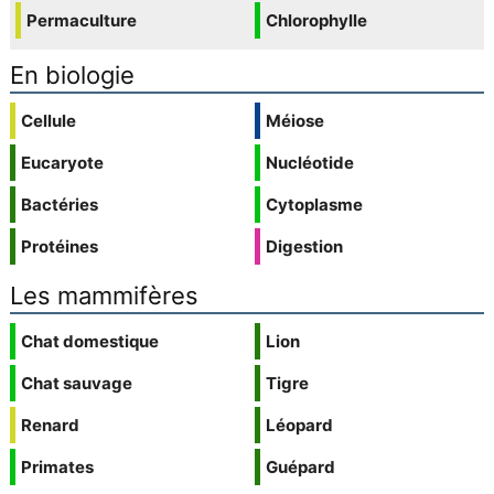
Permaculture
Chlorophylle
En biologie
Cellule
Méiose
Eucaryote
Nucléotide
Bactéries
Cytoplasme
Protéines
Digestion
Les mammifères
Chat domestique
Lion
Chat sauvage
Tigre
Renard
Léopard
Primates
Guépard