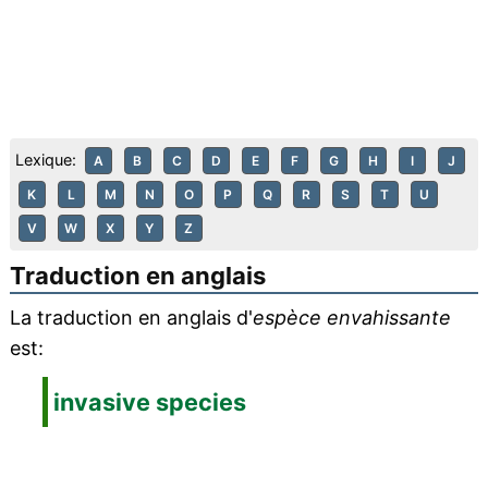
Lexique:
A
B
C
D
E
F
G
H
I
J
K
L
M
N
O
P
Q
R
S
T
U
V
W
X
Y
Z
Traduction en anglais
La traduction en anglais d'
espèce envahissante
est:
invasive species