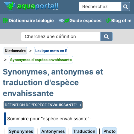
Dictionnaire biologie
Guide espèces
Blog et m
>
Dictionnaire
Lexique mots en E
>
Synonymes d'espèce envahissante
Synonymes, antonymes et
traduction d'espèce
envahissante
DÉFINITION DE "ESPÈCE ENVAHISSANTE" →
Sommaire pour "espèce envahissante" :
|
|
|
|
Synonymes
Antonymes
Traduction
Photo