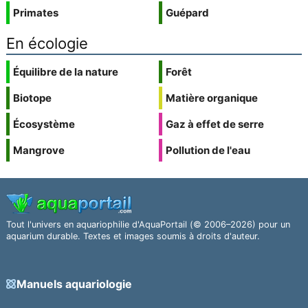
Primates
Guépard
En écologie
Équilibre de la nature
Forêt
Biotope
Matière organique
Écosystème
Gaz à effet de serre
Mangrove
Pollution de l'eau
Tout l'univers en aquariophilie d'AquaPortail (© 2006–2026) pour un
aquarium durable. Textes et images soumis à droits d'auteur.
Manuels aquariologie