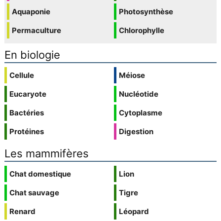
Aquaponie
Photosynthèse
Permaculture
Chlorophylle
En biologie
Cellule
Méiose
Eucaryote
Nucléotide
Bactéries
Cytoplasme
Protéines
Digestion
Les mammifères
Chat domestique
Lion
Chat sauvage
Tigre
Renard
Léopard