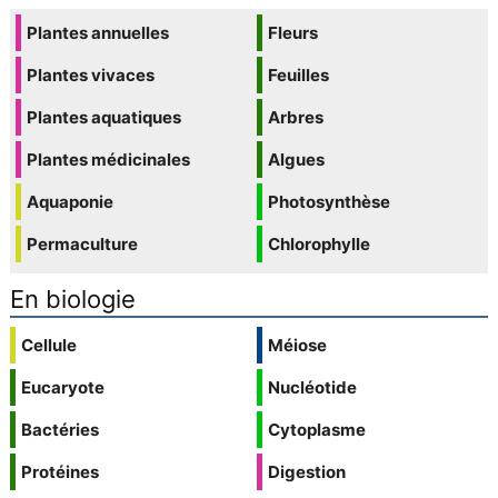
Plantes annuelles
Fleurs
Plantes vivaces
Feuilles
Plantes aquatiques
Arbres
Plantes médicinales
Algues
Aquaponie
Photosynthèse
Permaculture
Chlorophylle
En biologie
Cellule
Méiose
Eucaryote
Nucléotide
Bactéries
Cytoplasme
Protéines
Digestion