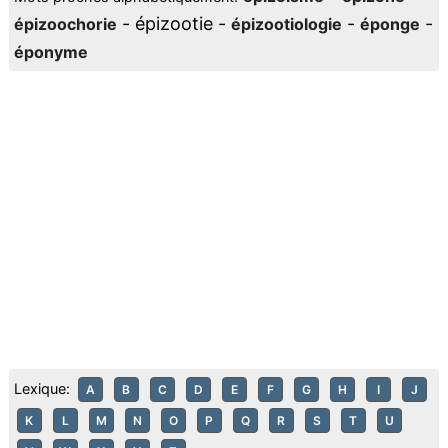
- épizootie -
-
-
épizoochorie
épizootiologie
éponge
éponyme
Lexique:
A
B
C
D
E
F
G
H
I
J
K
L
M
N
O
P
Q
R
S
T
U