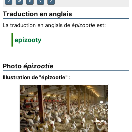
V
W
X
Y
Z
Traduction en anglais
La traduction en anglais de
épizootie
est:
epizooty
Photo
épizootie
Illustration de "épizootie" :