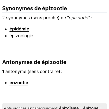
Synonymes de
épizootie
2 synonymes (sens proche) de "
epizootie
" :
épidémie
épizoologie
Antonymes de
épizootie
1 antonyme (sens contraire) :
enzootie
-
-
épizoïsme
épizone
Mots proches alphabétiquement: