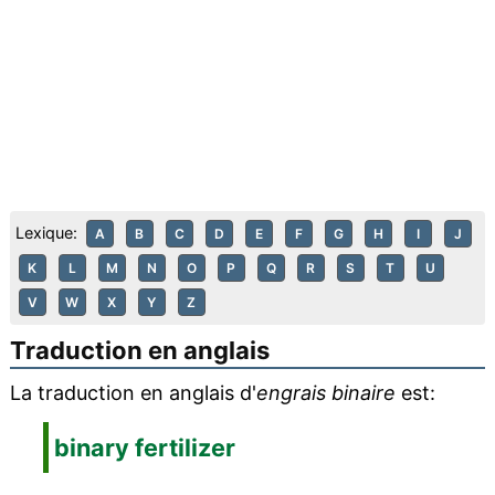
Lexique:
A
B
C
D
E
F
G
H
I
J
K
L
M
N
O
P
Q
R
S
T
U
V
W
X
Y
Z
Traduction en anglais
La traduction en anglais d'
engrais binaire
est:
binary fertilizer