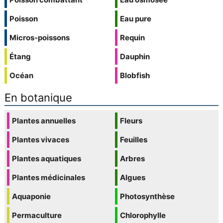
Poisson
Eau pure
Micros-poissons
Requin
Étang
Dauphin
Océan
Blobfish
En botanique
Plantes annuelles
Fleurs
Plantes vivaces
Feuilles
Plantes aquatiques
Arbres
Plantes médicinales
Algues
Aquaponie
Photosynthèse
Permaculture
Chlorophylle