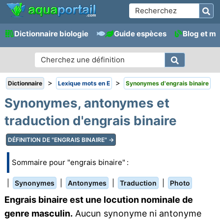
Dictionnaire biologie
Guide espèces
Blog et m
>
>
Dictionnaire
Lexique mots en E
Synonymes d'engrais binaire
Synonymes, antonymes et
traduction d'engrais binaire
DÉFINITION DE "ENGRAIS BINAIRE" →
Sommaire pour "engrais binaire" :
|
|
|
|
Synonymes
Antonymes
Traduction
Photo
Engrais binaire est une locution nominale de
genre masculin.
Aucun synonyme ni antonyme