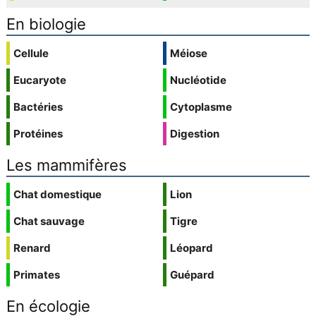
En biologie
Cellule
Méiose
Eucaryote
Nucléotide
Bactéries
Cytoplasme
Protéines
Digestion
Les mammifères
Chat domestique
Lion
Chat sauvage
Tigre
Renard
Léopard
Primates
Guépard
En écologie