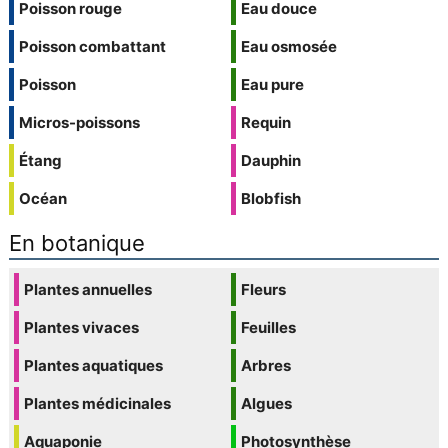
Poisson rouge
Eau douce
Poisson combattant
Eau osmosée
Poisson
Eau pure
Micros-poissons
Requin
Étang
Dauphin
Océan
Blobfish
En botanique
Plantes annuelles
Fleurs
Plantes vivaces
Feuilles
Plantes aquatiques
Arbres
Plantes médicinales
Algues
Aquaponie
Photosynthèse