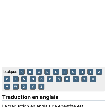
Lexique:
A
B
C
D
E
F
G
H
I
J
K
L
M
N
O
P
Q
R
S
T
U
V
W
X
Y
Z
Traduction en anglais
La traduction en anglais de
édestine
est: