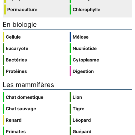
Permaculture
Chlorophylle
En biologie
Cellule
Méiose
Eucaryote
Nucléotide
Bactéries
Cytoplasme
Protéines
Digestion
Les mammifères
Chat domestique
Lion
Chat sauvage
Tigre
Renard
Léopard
Primates
Guépard