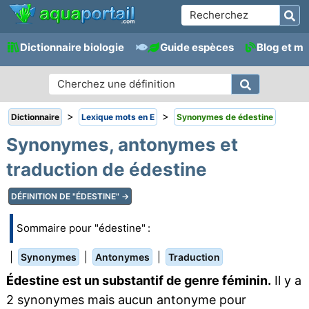
Dictionnaire biologie
Guide espèces
Blog et m
>
>
Dictionnaire
Lexique mots en E
Synonymes de édestine
Synonymes, antonymes et
traduction de édestine
DÉFINITION DE "ÉDESTINE" →
Sommaire pour "édestine" :
|
|
|
Synonymes
Antonymes
Traduction
Édestine est un substantif de genre féminin.
Il y a
2 synonymes mais aucun antonyme pour