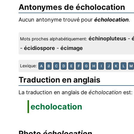
Antonymes de
écholocation
Aucun antonyme trouvé pour
écholocation
.
échinopluteus
-
Mots proches alphabétiquement:
-
écidiospore
-
écimage
Lexique:
A
B
C
D
E
F
G
H
I
J
K
L
M
Traduction en anglais
La traduction en anglais de
écholocation
est:
echolocation
Photo
écholocation