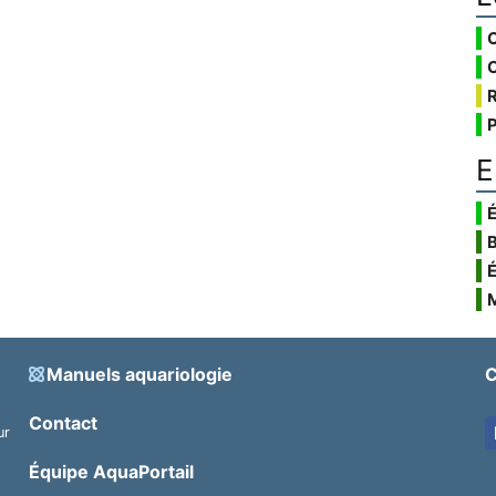
E
É
Manuels aquariologie
C
Contact
ur
.
Équipe AquaPortail