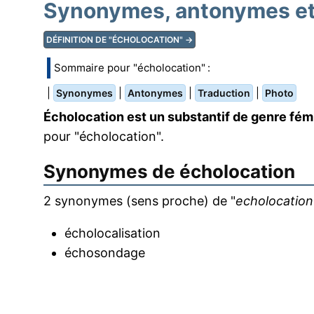
Synonymes, antonymes et 
DÉFINITION DE "ÉCHOLOCATION" →
Sommaire pour "écholocation" :
|
|
|
|
Synonymes
Antonymes
Traduction
Photo
Écholocation est un substantif de genre fém
pour "écholocation".
Synonymes de
écholocation
2 synonymes (sens proche) de "
echolocation
écholocalisation
échosondage