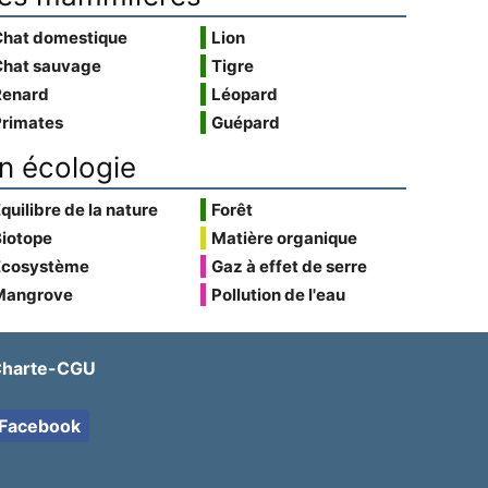
Chat domestique
Lion
Chat sauvage
Tigre
Renard
Léopard
Primates
Guépard
n écologie
quilibre de la nature
Forêt
Biotope
Matière organique
Écosystème
Gaz à effet de serre
Mangrove
Pollution de l'eau
harte-CGU
Facebook