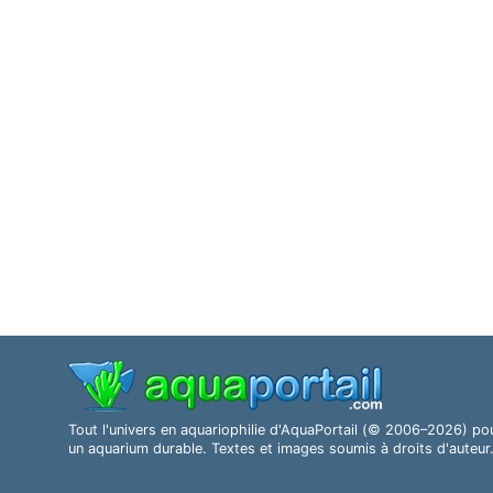
Tout l'univers en aquariophilie d'AquaPortail (© 2006–2026) po
un aquarium durable. Textes et images soumis à droits d'auteur