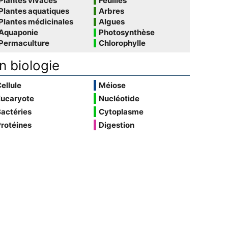
Plantes vivaces
Feuilles
Plantes aquatiques
Arbres
Plantes médicinales
Algues
Aquaponie
Photosynthèse
Permaculture
Chlorophylle
n biologie
ellule
Méiose
Eucaryote
Nucléotide
actéries
Cytoplasme
rotéines
Digestion