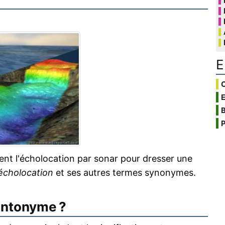
E
C
B
P
ent l'écholocation par sonar pour dresser une
écholocation
et ses autres termes synonymes.
antonyme ?