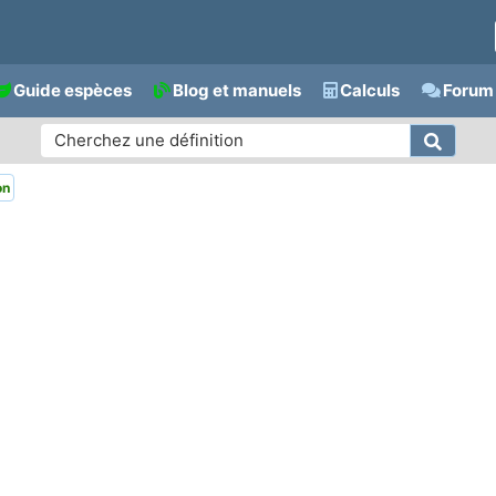
Guide espèces
Blog et manuels
Calculs
Forum 
on