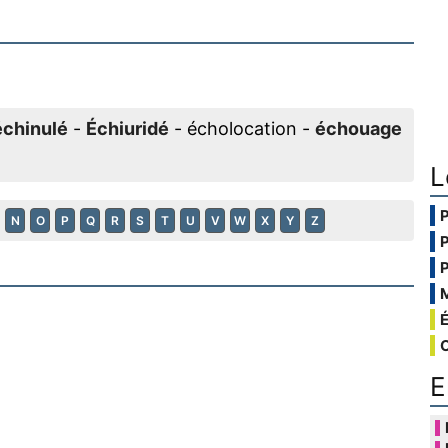
échinulé
-
Échiuridé
- écholocation -
échouage
L
N
O
P
Q
R
S
T
U
V
W
X
Y
Z
E