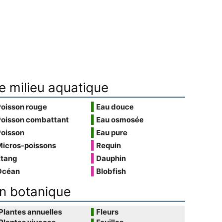
e milieu aquatique
Poisson rouge
Eau douce
Poisson combattant
Eau osmosée
Poisson
Eau pure
Micros-poissons
Requin
Étang
Dauphin
Océan
Blobfish
n botanique
Plantes annuelles
Fleurs