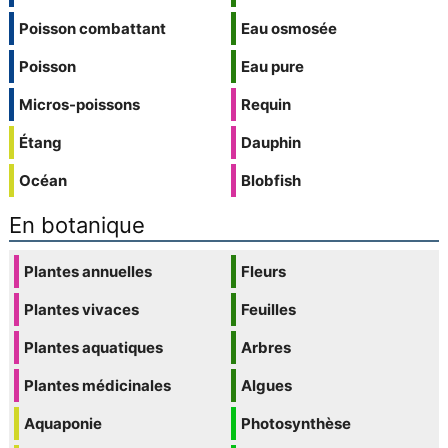
Poisson combattant
Eau osmosée
Poisson
Eau pure
Micros-poissons
Requin
Étang
Dauphin
Océan
Blobfish
En botanique
Plantes annuelles
Fleurs
Plantes vivaces
Feuilles
Plantes aquatiques
Arbres
Plantes médicinales
Algues
Aquaponie
Photosynthèse