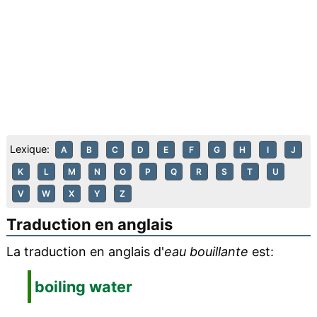
Lexique:
A
B
C
D
E
F
G
H
I
J
K
L
M
N
O
P
Q
R
S
T
U
V
W
X
Y
Z
Traduction en anglais
La traduction en anglais d'
eau bouillante
est:
boiling water