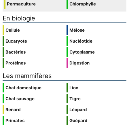
Permaculture
Chlorophylle
En biologie
Cellule
Méiose
Eucaryote
Nucléotide
Bactéries
Cytoplasme
Protéines
Digestion
Les mammifères
Chat domestique
Lion
Chat sauvage
Tigre
Renard
Léopard
Primates
Guépard