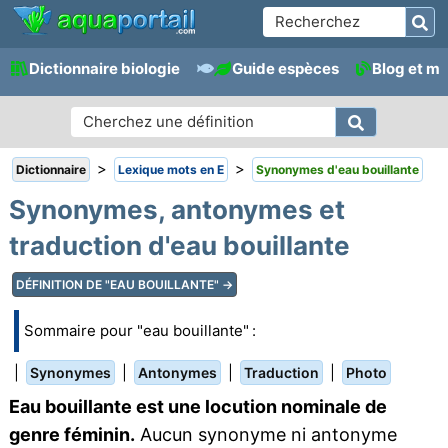
Dictionnaire biologie
Guide espèces
Blog et m
>
>
Dictionnaire
Lexique mots en E
Synonymes d'eau bouillante
Synonymes, antonymes et
traduction d'eau bouillante
DÉFINITION DE "EAU BOUILLANTE" →
Sommaire pour "eau bouillante" :
|
|
|
|
Synonymes
Antonymes
Traduction
Photo
Eau bouillante est une locution nominale de
genre féminin.
Aucun synonyme ni antonyme