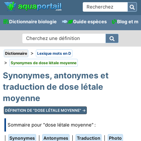
Dictionnaire biologie
Guide espèces
Blog et m
>
Dictionnaire
Lexique mots en D
>
Synonymes de dose létale moyenne
Synonymes, antonymes et
traduction de dose létale
moyenne
DÉFINITION DE "DOSE LÉTALE MOYENNE" →
Sommaire pour "dose létale moyenne" :
|
|
|
|
Synonymes
Antonymes
Traduction
Photo