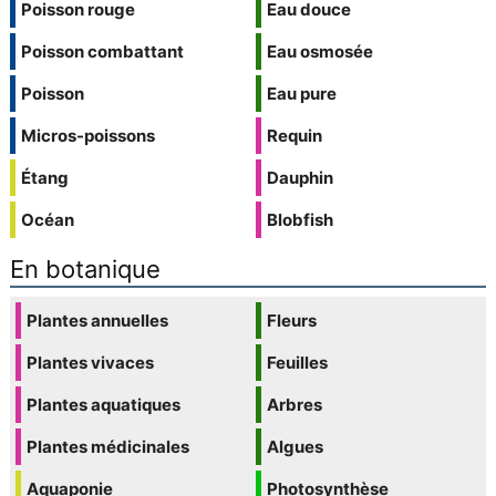
Poisson rouge
Eau douce
Poisson combattant
Eau osmosée
Poisson
Eau pure
Micros-poissons
Requin
Étang
Dauphin
Océan
Blobfish
En botanique
Plantes annuelles
Fleurs
Plantes vivaces
Feuilles
Plantes aquatiques
Arbres
Plantes médicinales
Algues
Aquaponie
Photosynthèse