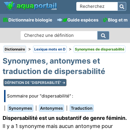
Dictionnaire biologie
Guide espèces
Blog et m
>
>
Dictionnaire
Lexique mots en D
Synonymes de dispersabilité
Synonymes, antonymes et
traduction de dispersabilité
DÉFINITION DE "DISPERSABILITÉ" →
Sommaire pour "dispersabilité" :
|
|
|
Synonymes
Antonymes
Traduction
Dispersabilité est un substantif de genre féminin.
Il y a 1 synonyme mais aucun antonyme pour