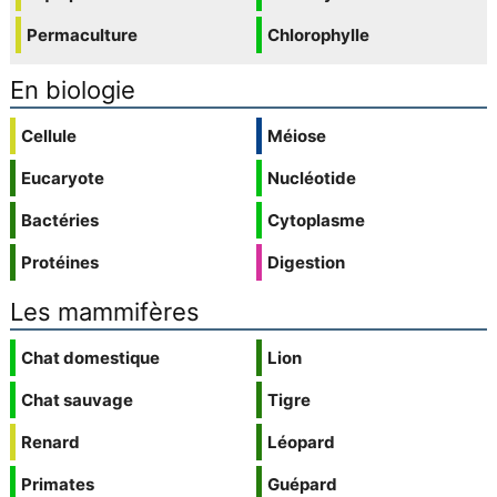
Permaculture
Chlorophylle
En biologie
Cellule
Méiose
Eucaryote
Nucléotide
Bactéries
Cytoplasme
Protéines
Digestion
Les mammifères
Chat domestique
Lion
Chat sauvage
Tigre
Renard
Léopard
Primates
Guépard