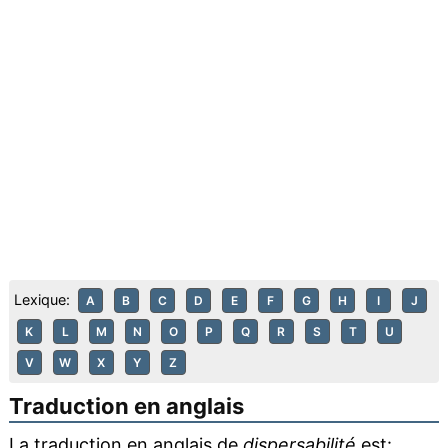
Lexique:
A
B
C
D
E
F
G
H
I
J
K
L
M
N
O
P
Q
R
S
T
U
V
W
X
Y
Z
Traduction en anglais
La traduction en anglais de
dispersabilité
est: