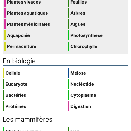
Plantes vivaces
Feuilles
Plantes aquatiques
Arbres
Plantes médicinales
Algues
Aquaponie
Photosynthèse
Permaculture
Chlorophylle
En biologie
Cellule
Méiose
Eucaryote
Nucléotide
Bactéries
Cytoplasme
Protéines
Digestion
Les mammifères