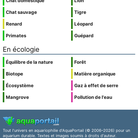
Chat domestique
Lion
Chat sauvage
Tigre
Renard
Léopard
Primates
Guépard
En écologie
Équilibre de la nature
Forêt
Biotope
Matière organique
Écosystème
Gaz à effet de serre
Mangrove
Pollution de l'eau
Tout l'univers en aquariophilie d'AquaPortail (© 2006–2026) pour un
aquarium durable. Textes et images soumis à droits d'auteur.