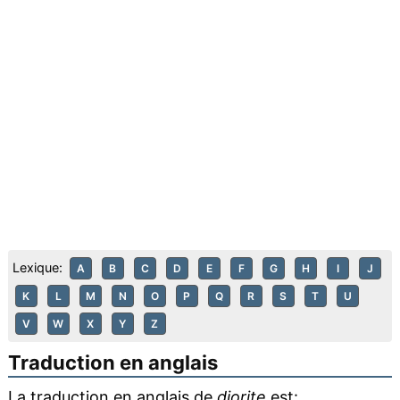
Lexique:
A
B
C
D
E
F
G
H
I
J
K
L
M
N
O
P
Q
R
S
T
U
V
W
X
Y
Z
Traduction en anglais
La traduction en anglais de
diorite
est: