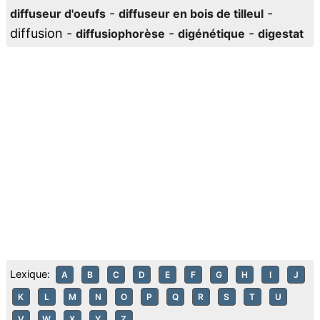
-
-
diffuseur d'oeufs
diffuseur en bois de tilleul
diffusion -
-
-
diffusiophorèse
digénétique
digestat
Lexique:
A
B
C
D
E
F
G
H
I
J
K
L
M
N
O
P
Q
R
S
T
U
V
W
X
Y
Z