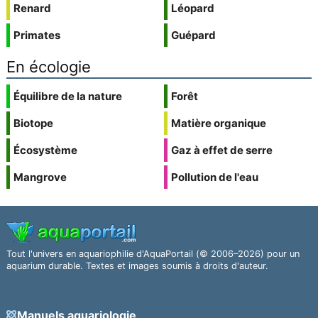
Renard
Léopard
Primates
Guépard
En écologie
Équilibre de la nature
Forêt
Biotope
Matière organique
Écosystème
Gaz à effet de serre
Mangrove
Pollution de l'eau
Tout l'univers en aquariophilie d'AquaPortail (© 2006–2026) pour un
aquarium durable. Textes et images soumis à droits d'auteur.
Manuels aquariologie