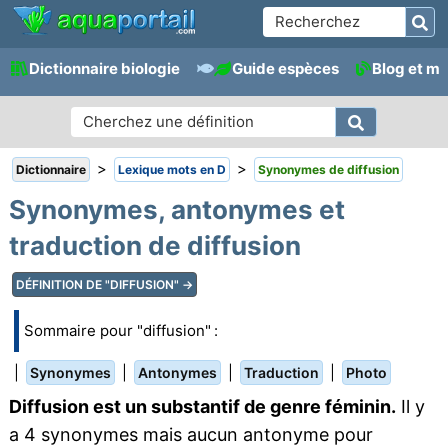
Dictionnaire biologie
Guide espèces
Blog et m
>
>
Dictionnaire
Lexique mots en D
Synonymes de diffusion
Synonymes, antonymes et
traduction de diffusion
DÉFINITION DE "DIFFUSION" →
Sommaire pour "diffusion" :
|
|
|
|
Synonymes
Antonymes
Traduction
Photo
Diffusion est un substantif de genre féminin.
Il y
a 4 synonymes mais aucun antonyme pour