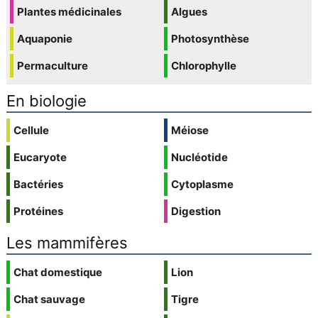
Plantes médicinales
Algues
Aquaponie
Photosynthèse
Permaculture
Chlorophylle
En biologie
Cellule
Méiose
Eucaryote
Nucléotide
Bactéries
Cytoplasme
Protéines
Digestion
Les mammifères
Chat domestique
Lion
Chat sauvage
Tigre