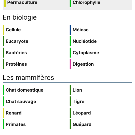
Permaculture
Chlorophylle
En biologie
Cellule
Méiose
Eucaryote
Nucléotide
Bactéries
Cytoplasme
Protéines
Digestion
Les mammifères
Chat domestique
Lion
Chat sauvage
Tigre
Renard
Léopard
Primates
Guépard