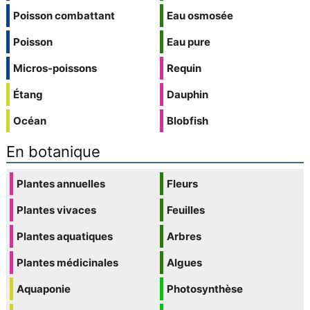
Poisson combattant
Eau osmosée
Poisson
Eau pure
Micros-poissons
Requin
Étang
Dauphin
Océan
Blobfish
En botanique
Plantes annuelles
Fleurs
Plantes vivaces
Feuilles
Plantes aquatiques
Arbres
Plantes médicinales
Algues
Aquaponie
Photosynthèse