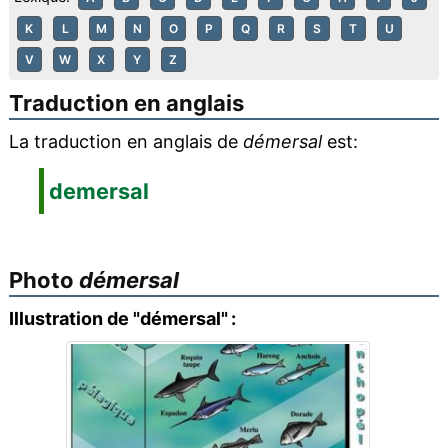
K
L
M
N
O
P
Q
R
S
T
U
V
W
X
Y
Z
Traduction en anglais
La traduction en anglais de
démersal
est:
demersal
Photo
démersal
Illustration de "démersal" :