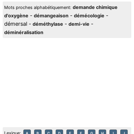
demande chimique
Mots proches alphabétiquement:
-
-
-
d'oxygène
démangeaison
démécologie
démersal -
-
-
déméthylase
demi-vie
déminéralisation
Lexique:
A
B
C
D
E
F
G
H
I
J