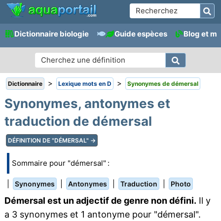
Dictionnaire biologie
Guide espèces
Blog et m
>
>
Dictionnaire
Lexique mots en D
Synonymes de démersal
Synonymes, antonymes et
traduction de démersal
DÉFINITION DE "DÉMERSAL" →
Sommaire pour "démersal" :
|
|
|
|
Synonymes
Antonymes
Traduction
Photo
Démersal est un adjectif de genre non défini.
Il y
a 3 synonymes et 1 antonyme pour "démersal".