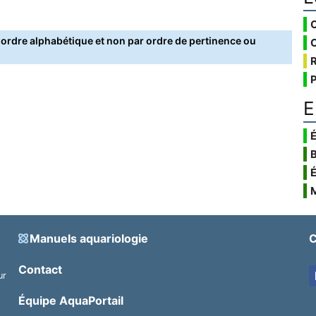
rdre alphabétique et non par ordre de pertinence ou
E
É
Manuels aquariologie
C
Contact
ur
.
Équipe AquaPortail