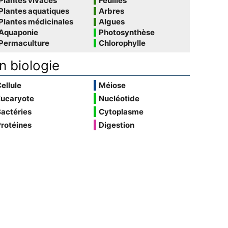
Plantes vivaces
Feuilles
Plantes aquatiques
Arbres
Plantes médicinales
Algues
Aquaponie
Photosynthèse
Permaculture
Chlorophylle
n biologie
ellule
Méiose
Eucaryote
Nucléotide
actéries
Cytoplasme
rotéines
Digestion