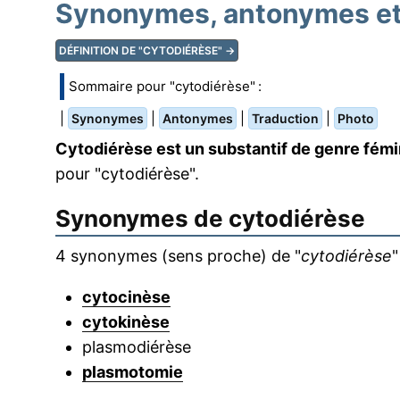
Synonymes, antonymes et 
DÉFINITION DE "CYTODIÉRÈSE" →
Sommaire pour "cytodiérèse" :
|
|
|
|
Synonymes
Antonymes
Traduction
Photo
Cytodiérèse est un substantif de genre fémi
pour "cytodiérèse".
Synonymes de
cytodiérèse
4 synonymes (sens proche) de "
cytodiérèse
"
cytocinèse
cytokinèse
plasmodiérèse
plasmotomie