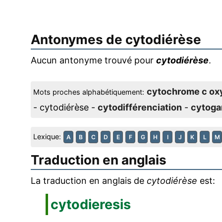
Antonymes de
cytodiérèse
Aucun antonyme trouvé pour
cytodiérèse
.
cytochrome c ox
Mots proches alphabétiquement:
- cytodiérèse -
cytodifférenciation
-
cytoga
Lexique:
A
B
C
D
E
F
G
H
I
J
K
L
M
Traduction en anglais
La traduction en anglais de
cytodiérèse
est:
cytodieresis