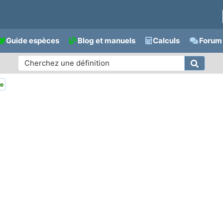
Guide espèces
Blog et manuels
Calculs
Forum 
se