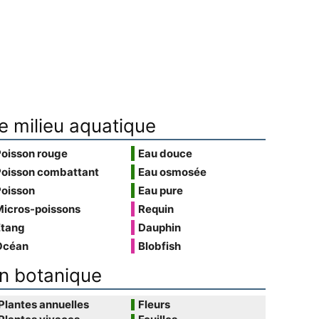
e milieu aquatique
Poisson rouge
Eau douce
Poisson combattant
Eau osmosée
Poisson
Eau pure
Micros-poissons
Requin
Étang
Dauphin
Océan
Blobfish
n botanique
Plantes annuelles
Fleurs