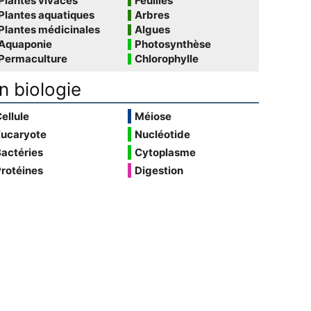
Plantes vivaces
Feuilles
Plantes aquatiques
Arbres
Plantes médicinales
Algues
Aquaponie
Photosynthèse
Permaculture
Chlorophylle
n biologie
ellule
Méiose
Eucaryote
Nucléotide
actéries
Cytoplasme
rotéines
Digestion