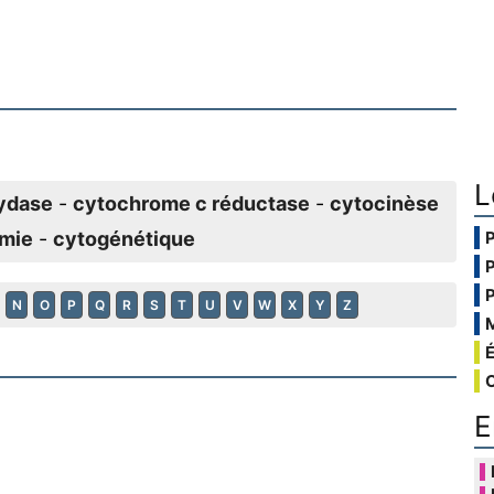
L
ydase
-
cytochrome c réductase
-
cytocinèse
mie
-
cytogénétique
N
O
P
Q
R
S
T
U
V
W
X
Y
Z
E