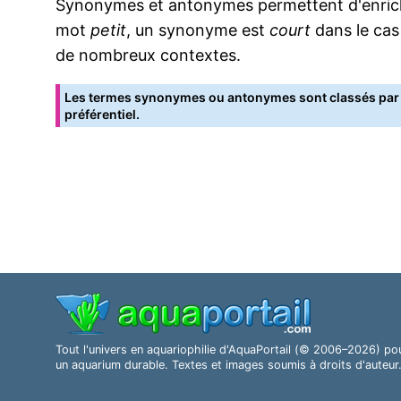
Synonymes et antonymes permettent d'enrichir
mot
petit
, un synonyme est
court
dans le cas
de nombreux contextes.
Les termes synonymes ou antonymes sont classés par o
préférentiel.
Tout l'univers en aquariophilie d'AquaPortail (© 2006–2026) po
un aquarium durable. Textes et images soumis à droits d'auteur