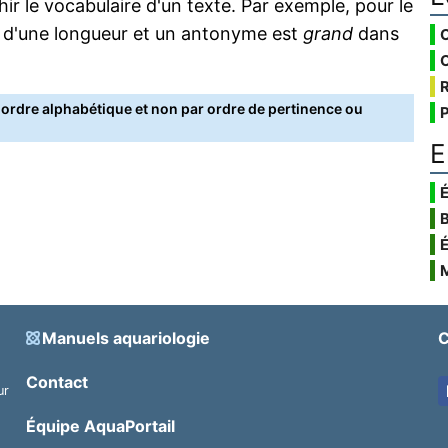
 le vocabulaire d'un texte. Par exemple, pour le
 d'une longueur et un antonyme est
grand
dans
rdre alphabétique et non par ordre de pertinence ou
E
É
Manuels aquariologie
C
Contact
ur
.
Équipe AquaPortail