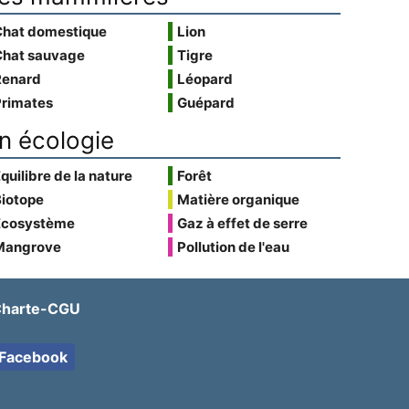
Chat domestique
Lion
Chat sauvage
Tigre
Renard
Léopard
Primates
Guépard
n écologie
quilibre de la nature
Forêt
Biotope
Matière organique
Écosystème
Gaz à effet de serre
Mangrove
Pollution de l'eau
harte-CGU
Facebook