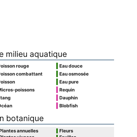
e milieu aquatique
Poisson rouge
Eau douce
Poisson combattant
Eau osmosée
Poisson
Eau pure
Micros-poissons
Requin
Étang
Dauphin
Océan
Blobfish
n botanique
Plantes annuelles
Fleurs