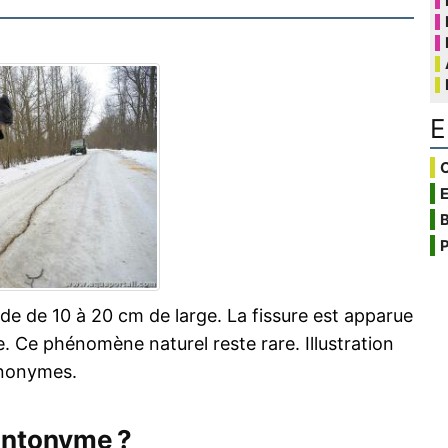
E
C
B
P
e de 10 à 20 cm de large. La fissure est apparue
 Ce phénomène naturel reste rare. Illustration
ynonymes.
antonyme ?