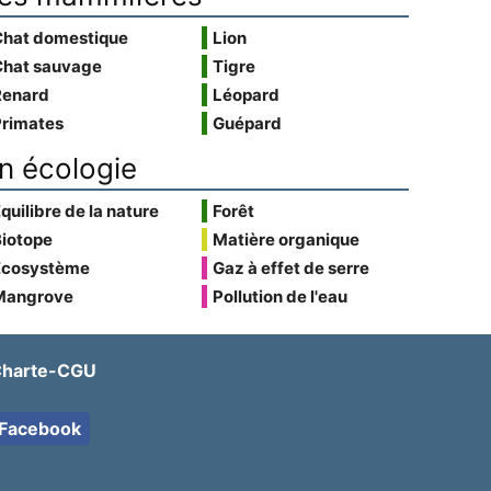
Chat domestique
Lion
Chat sauvage
Tigre
Renard
Léopard
Primates
Guépard
n écologie
quilibre de la nature
Forêt
Biotope
Matière organique
Écosystème
Gaz à effet de serre
Mangrove
Pollution de l'eau
harte-CGU
Facebook