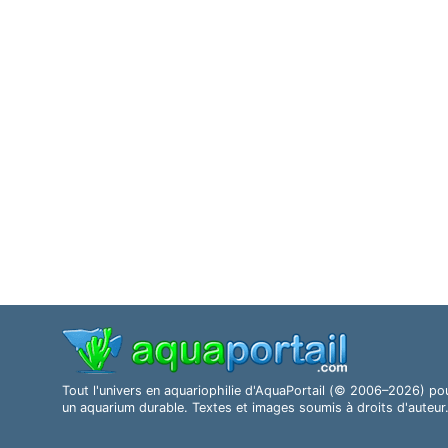
Tout l'univers en aquariophilie d'AquaPortail (© 2006–2026) po
un aquarium durable. Textes et images soumis à droits d'auteur