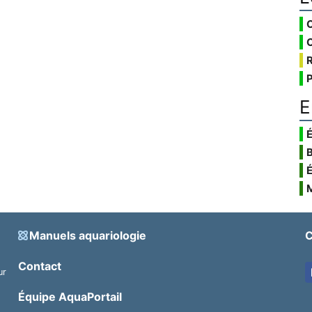
E
É
Manuels aquariologie
C
Contact
ur
.
Équipe AquaPortail