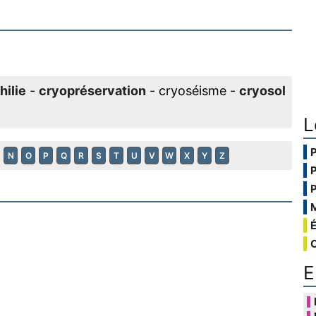
hilie
-
cryopréservation
- cryoséisme -
cryosol
L
N
O
P
Q
R
S
T
U
V
W
X
Y
Z
E