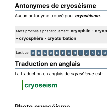
Antonymes de
cryoséisme
Aucun antonyme trouvé pour
cryoséisme
.
cryophile
-
cryop
Mots proches alphabétiquement:
-
cryosphère
-
cryoturbation
Lexique:
A
B
C
D
E
F
G
H
I
J
K
L
M
Traduction en anglais
La traduction en anglais de
cryoséisme
est:
cryoseism
Photo
cryoséisme