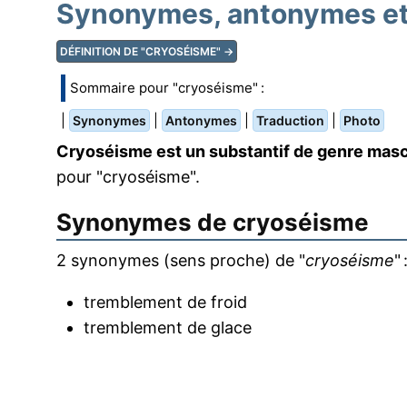
Synonymes, antonymes et 
DÉFINITION DE "CRYOSÉISME" →
Sommaire pour "cryoséisme" :
|
|
|
|
Synonymes
Antonymes
Traduction
Photo
Cryoséisme est un substantif de genre masc
pour "cryoséisme".
Synonymes de
cryoséisme
2 synonymes (sens proche) de "
cryoséisme
" 
tremblement de froid
tremblement de glace