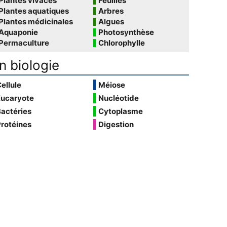
Plantes vivaces
Feuilles
Plantes aquatiques
Arbres
Plantes médicinales
Algues
Aquaponie
Photosynthèse
Permaculture
Chlorophylle
n biologie
ellule
Méiose
Eucaryote
Nucléotide
actéries
Cytoplasme
rotéines
Digestion