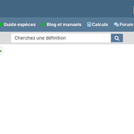
Guide espèces
Blog et manuels
Calculs
Forum 
e