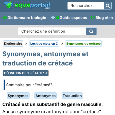
Dictionnaire biologie
Guide espèces
Blog et m
>
>
Dictionnaire
Lexique mots en C
Synonymes de crétacé
Synonymes, antonymes et
traduction de crétacé
DÉFINITION DE "CRÉTACÉ" →
Sommaire pour "crétacé" :
|
|
|
Synonymes
Antonymes
Traduction
Crétacé est un substantif de genre masculin.
Aucun synonyme ni antonyme pour "crétacé".