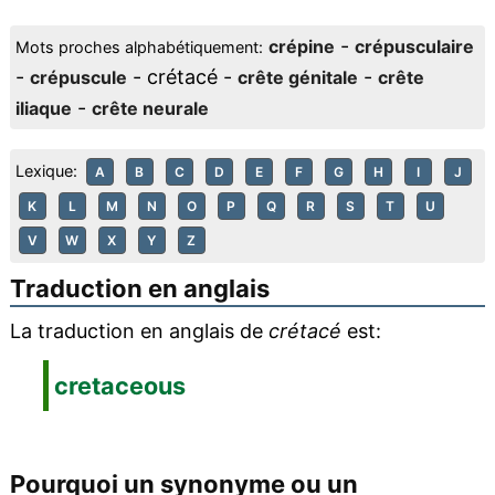
-
crépine
crépusculaire
Mots proches alphabétiquement:
-
- crétacé -
-
crépuscule
crête génitale
crête
-
iliaque
crête neurale
Lexique:
A
B
C
D
E
F
G
H
I
J
K
L
M
N
O
P
Q
R
S
T
U
V
W
X
Y
Z
Traduction en anglais
La traduction en anglais de
crétacé
est:
cretaceous
Pourquoi un synonyme ou un