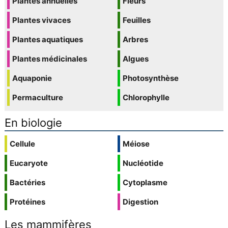
Plantes annuelles
Fleurs
Plantes vivaces
Feuilles
Plantes aquatiques
Arbres
Plantes médicinales
Algues
Aquaponie
Photosynthèse
Permaculture
Chlorophylle
En biologie
Cellule
Méiose
Eucaryote
Nucléotide
Bactéries
Cytoplasme
Protéines
Digestion
Les mammifères