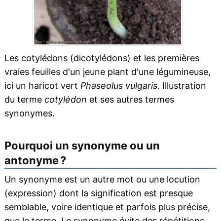
Les cotylédons (dicotylédons) et les premières
vraies feuilles d'un jeune plant d'une légumineuse,
ici un haricot vert
Phaseolus vulgaris
. Illustration
du terme
cotylédon
et ses autres termes
synonymes.
Pourquoi un synonyme ou un
antonyme ?
Un synonyme est un autre mot ou une locution
(expression) dont la signification est presque
semblable, voire identique et parfois plus précise,
que le terme. Le synonyme évite des répétitions