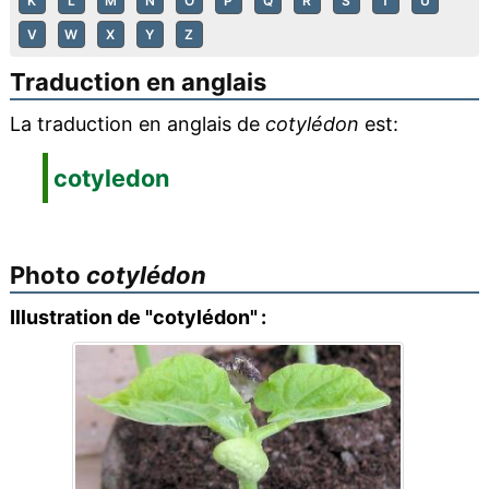
K
L
M
N
O
P
Q
R
S
T
U
V
W
X
Y
Z
Traduction en anglais
La traduction en anglais de
cotylédon
est:
cotyledon
Photo
cotylédon
Illustration de "cotylédon" :