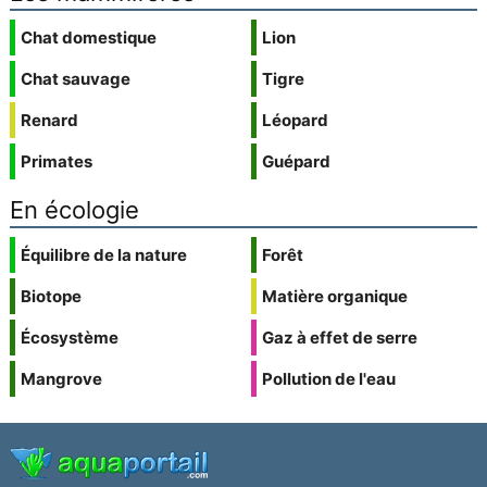
Chat domestique
Lion
Chat sauvage
Tigre
Renard
Léopard
Primates
Guépard
En écologie
Équilibre de la nature
Forêt
Biotope
Matière organique
Écosystème
Gaz à effet de serre
Mangrove
Pollution de l'eau