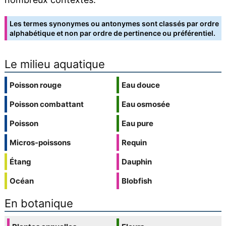
Les termes synonymes ou antonymes sont classés par ordre
alphabétique et non par ordre de pertinence ou préférentiel.
Le milieu aquatique
Poisson rouge
Eau douce
Poisson combattant
Eau osmosée
Poisson
Eau pure
Micros-poissons
Requin
Étang
Dauphin
Océan
Blobfish
En botanique