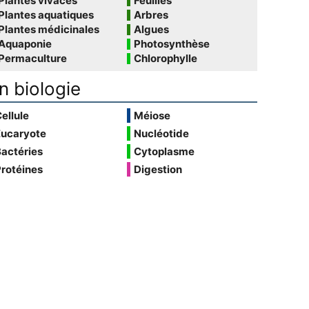
Plantes vivaces
Feuilles
Plantes aquatiques
Arbres
Plantes médicinales
Algues
Aquaponie
Photosynthèse
Permaculture
Chlorophylle
n biologie
ellule
Méiose
Eucaryote
Nucléotide
actéries
Cytoplasme
rotéines
Digestion