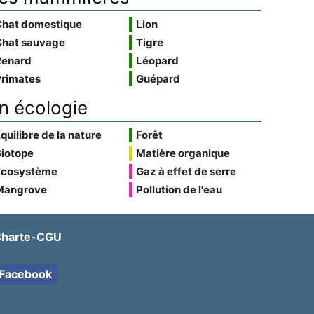
Chat domestique
Lion
Chat sauvage
Tigre
Renard
Léopard
Primates
Guépard
n écologie
quilibre de la nature
Forêt
Biotope
Matière organique
Écosystème
Gaz à effet de serre
Mangrove
Pollution de l'eau
harte-CGU
Facebook