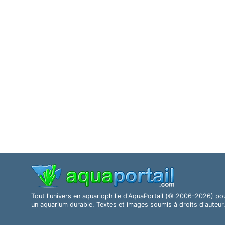
Tout l'univers en aquariophilie d'AquaPortail (© 2006–2026) po
un aquarium durable. Textes et images soumis à droits d'auteur