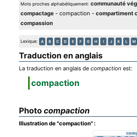
communauté vég
Mots proches alphabétiquement:
compactage
- compaction -
compartiment c
compassion
Lexique:
A
B
C
D
E
F
G
H
I
J
K
L
M
Traduction en anglais
La traduction en anglais de
compaction
est:
compaction
Photo
compaction
Illustration de "compaction" :