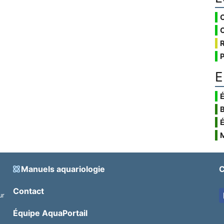
E
É
Manuels aquariologie
C
Contact
ur
.
Équipe AquaPortail