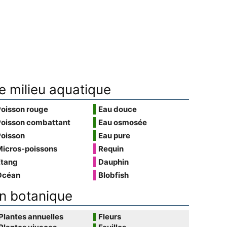
e milieu aquatique
Poisson rouge
Eau douce
Poisson combattant
Eau osmosée
Poisson
Eau pure
Micros-poissons
Requin
Étang
Dauphin
Océan
Blobfish
n botanique
Plantes annuelles
Fleurs