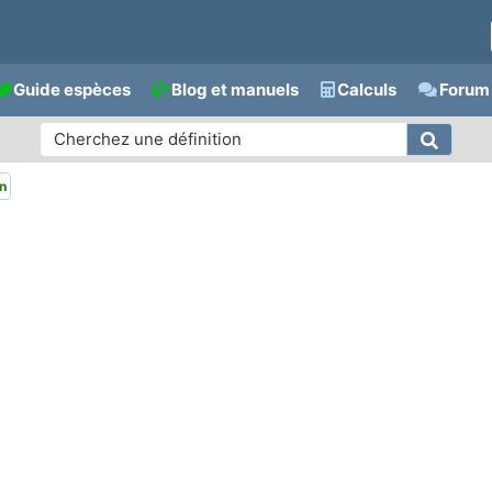
Guide espèces
Blog et manuels
Calculs
Forum 
n