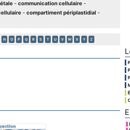
étale
-
communication cellulaire
-
ellulaire
-
compartiment périplastidial
-
N
O
P
Q
R
S
T
U
V
W
X
Y
Z
L
E