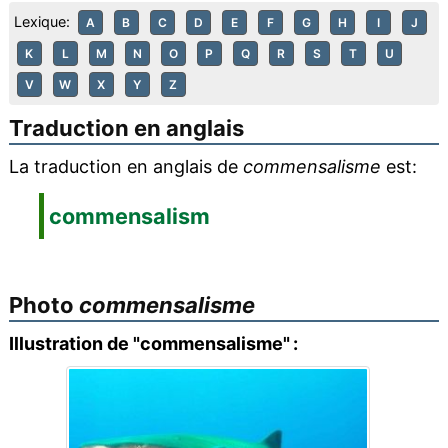
Lexique:
A
B
C
D
E
F
G
H
I
J
K
L
M
N
O
P
Q
R
S
T
U
V
W
X
Y
Z
Traduction en anglais
La traduction en anglais de
commensalisme
est:
commensalism
Photo
commensalisme
Illustration de "commensalisme" :