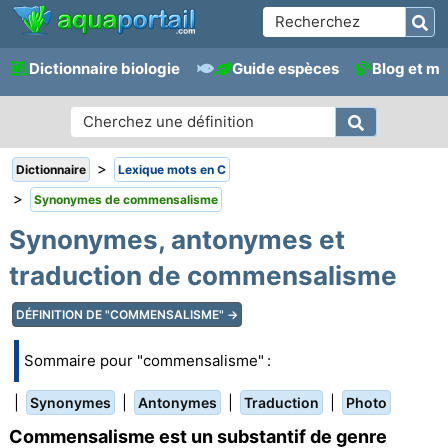
Dictionnaire biologie
Guide espèces
Blog et m
>
Dictionnaire
Lexique mots en C
>
Synonymes de commensalisme
Synonymes, antonymes et
traduction de commensalisme
DÉFINITION DE "COMMENSALISME" →
Sommaire pour "commensalisme" :
|
|
|
|
Synonymes
Antonymes
Traduction
Photo
Commensalisme est un substantif de genre