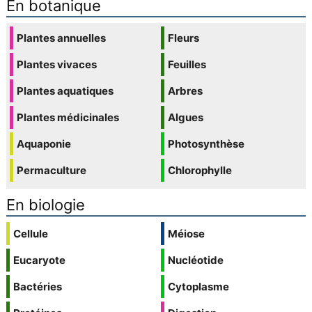
En botanique
Plantes annuelles
Fleurs
Plantes vivaces
Feuilles
Plantes aquatiques
Arbres
Plantes médicinales
Algues
Aquaponie
Photosynthèse
Permaculture
Chlorophylle
En biologie
Cellule
Méiose
Eucaryote
Nucléotide
Bactéries
Cytoplasme