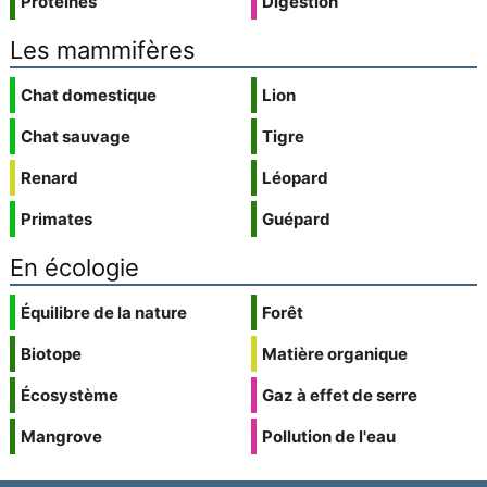
Protéines
Digestion
Les mammifères
Chat domestique
Lion
Chat sauvage
Tigre
Renard
Léopard
Primates
Guépard
En écologie
Équilibre de la nature
Forêt
Biotope
Matière organique
Écosystème
Gaz à effet de serre
Mangrove
Pollution de l'eau