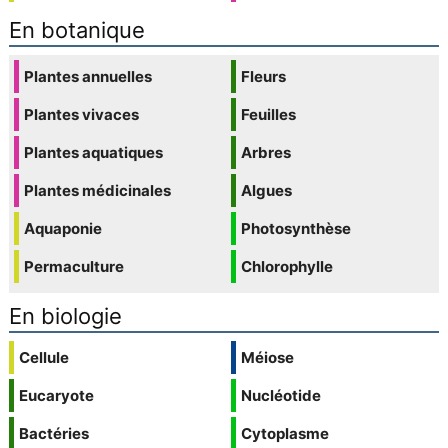
En botanique
Plantes annuelles
Fleurs
Plantes vivaces
Feuilles
Plantes aquatiques
Arbres
Plantes médicinales
Algues
Aquaponie
Photosynthèse
Permaculture
Chlorophylle
En biologie
Cellule
Méiose
Eucaryote
Nucléotide
Bactéries
Cytoplasme