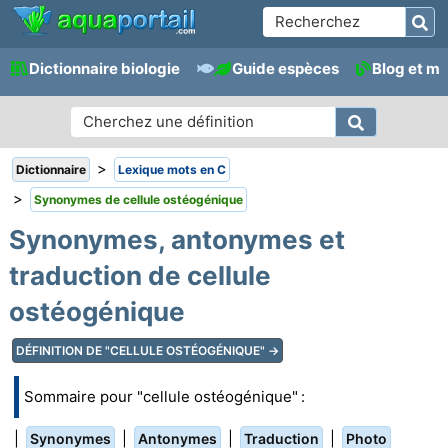
Dictionnaire biologie
Guide espèces
Blog et m
>
Dictionnaire
Lexique mots en C
>
Synonymes de cellule ostéogénique
Synonymes, antonymes et
traduction de cellule
ostéogénique
DÉFINITION DE "CELLULE OSTÉOGÉNIQUE" →
Sommaire pour "cellule ostéogénique" :
|
|
|
|
Synonymes
Antonymes
Traduction
Photo