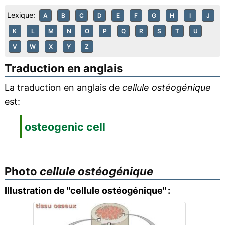
Lexique:
A
B
C
D
E
F
G
H
I
J
K
L
M
N
O
P
Q
R
S
T
U
V
W
X
Y
Z
Traduction en anglais
La traduction en anglais de
cellule ostéogénique
est:
osteogenic cell
Photo
cellule ostéogénique
Illustration de "cellule ostéogénique" :