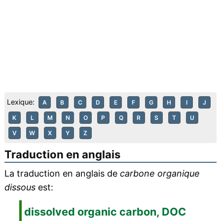
Lexique:
A
B
C
D
E
F
G
H
I
J
K
L
M
N
O
P
Q
R
S
T
U
V
W
X
Y
Z
Traduction en anglais
La traduction en anglais de
carbone organique
dissous
est:
dissolved organic carbon, DOC