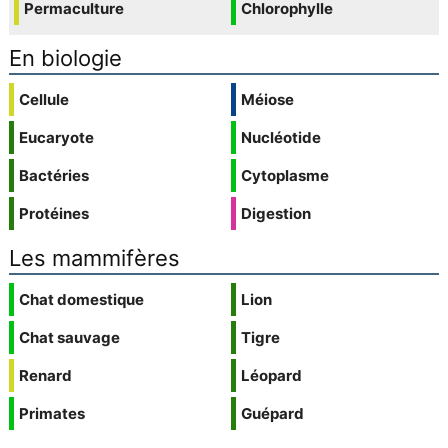
Permaculture
Chlorophylle
En biologie
Cellule
Méiose
Eucaryote
Nucléotide
Bactéries
Cytoplasme
Protéines
Digestion
Les mammifères
Chat domestique
Lion
Chat sauvage
Tigre
Renard
Léopard
Primates
Guépard