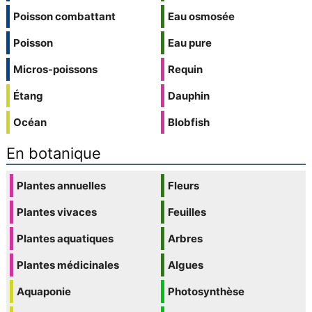
Poisson combattant
Eau osmosée
Poisson
Eau pure
Micros-poissons
Requin
Étang
Dauphin
Océan
Blobfish
En botanique
Plantes annuelles
Fleurs
Plantes vivaces
Feuilles
Plantes aquatiques
Arbres
Plantes médicinales
Algues
Aquaponie
Photosynthèse