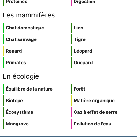
Protéines
Digestion
Les mammifères
Chat domestique
Lion
Chat sauvage
Tigre
Renard
Léopard
Primates
Guépard
En écologie
Équilibre de la nature
Forêt
Biotope
Matière organique
Écosystème
Gaz à effet de serre
Mangrove
Pollution de l'eau