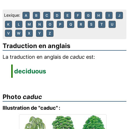
Lexique:
A
B
C
D
E
F
G
H
I
J
K
L
M
N
O
P
Q
R
S
T
U
V
W
X
Y
Z
Traduction en anglais
La traduction en anglais de
caduc
est:
deciduous
Photo
caduc
Illustration de "caduc" :