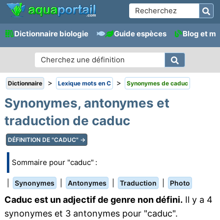
Dictionnaire biologie
Guide espèces
Blog et m
>
>
Dictionnaire
Lexique mots en C
Synonymes de caduc
Synonymes, antonymes et
traduction de caduc
DÉFINITION DE "CADUC" →
Sommaire pour "caduc" :
|
|
|
|
Synonymes
Antonymes
Traduction
Photo
Caduc est un adjectif de genre non défini.
Il y a 4
synonymes et 3 antonymes pour "caduc".