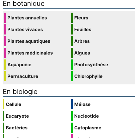
En botanique
Plantes annuelles
Fleurs
Plantes vivaces
Feuilles
Plantes aquatiques
Arbres
Plantes médicinales
Algues
Aquaponie
Photosynthèse
Permaculture
Chlorophylle
En biologie
Cellule
Méiose
Eucaryote
Nucléotide
Bactéries
Cytoplasme