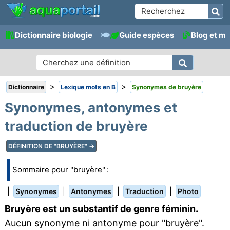
Dictionnaire biologie
Guide espèces
Blog et m
>
>
Dictionnaire
Lexique mots en B
Synonymes de bruyère
Synonymes, antonymes et
traduction de bruyère
DÉFINITION DE "BRUYÈRE" →
Sommaire pour "bruyère" :
|
|
|
|
Synonymes
Antonymes
Traduction
Photo
Bruyère est un substantif de genre féminin.
Aucun synonyme ni antonyme pour "bruyère".