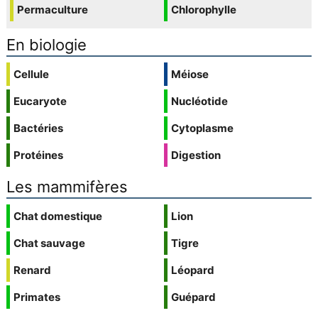
Permaculture
Chlorophylle
En biologie
Cellule
Méiose
Eucaryote
Nucléotide
Bactéries
Cytoplasme
Protéines
Digestion
Les mammifères
Chat domestique
Lion
Chat sauvage
Tigre
Renard
Léopard
Primates
Guépard