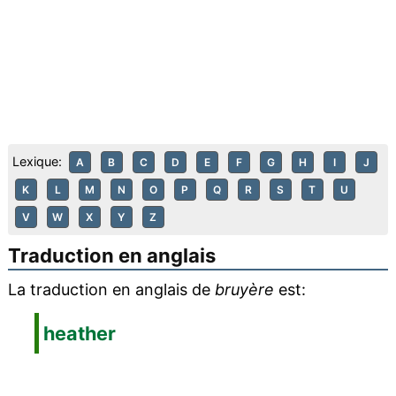
Lexique:
A
B
C
D
E
F
G
H
I
J
K
L
M
N
O
P
Q
R
S
T
U
V
W
X
Y
Z
Traduction en anglais
La traduction en anglais de
bruyère
est:
heather