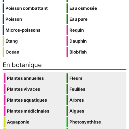
Poisson combattant
Eau osmosée
Poisson
Eau pure
Micros-poissons
Requin
Étang
Dauphin
Océan
Blobfish
En botanique
Plantes annuelles
Fleurs
Plantes vivaces
Feuilles
Plantes aquatiques
Arbres
Plantes médicinales
Algues
Aquaponie
Photosynthèse