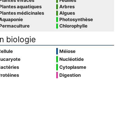
Plantes vivaces
Feuilles
Plantes aquatiques
Arbres
Plantes médicinales
Algues
Aquaponie
Photosynthèse
Permaculture
Chlorophylle
n biologie
ellule
Méiose
Eucaryote
Nucléotide
actéries
Cytoplasme
rotéines
Digestion