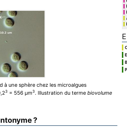
E
C
B
P
d à une sphère chez les microalgues
3
3
0,2
= 556 µm
. Illustration du terme
biovolume
antonyme ?