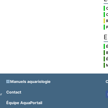
E
É
Manuels aquariologie
C
Contact
ur
.
Équipe AquaPortail