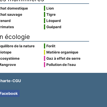
Chat domestique
Lion
Chat sauvage
Tigre
Renard
Léopard
Primates
Guépard
n écologie
quilibre de la nature
Forêt
Biotope
Matière organique
Écosystème
Gaz à effet de serre
Mangrove
Pollution de l'eau
harte-CGU
Facebook