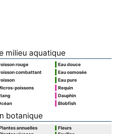
e milieu aquatique
Poisson rouge
Eau douce
Poisson combattant
Eau osmosée
Poisson
Eau pure
Micros-poissons
Requin
Étang
Dauphin
Océan
Blobfish
n botanique
Plantes annuelles
Fleurs