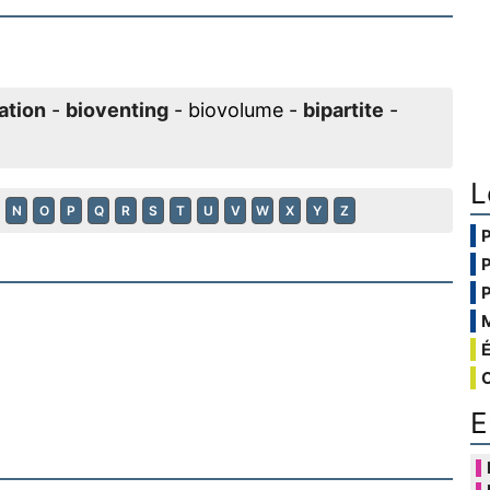
ation
-
bioventing
- biovolume -
bipartite
-
L
N
O
P
Q
R
S
T
U
V
W
X
Y
Z
E