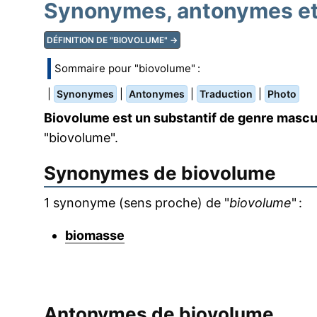
Synonymes, antonymes et 
DÉFINITION DE "BIOVOLUME" →
Sommaire pour "biovolume" :
|
|
|
|
Synonymes
Antonymes
Traduction
Photo
Biovolume est un substantif de genre mascu
"biovolume".
Synonymes de
biovolume
1 synonyme (sens proche) de "
biovolume
" :
biomasse
Antonymes de
biovolume