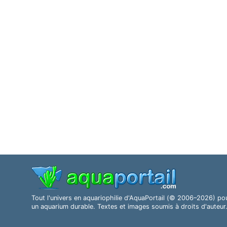
Tout l'univers en aquariophilie d'AquaPortail (© 2006–2026) po
un aquarium durable. Textes et images soumis à droits d'auteur