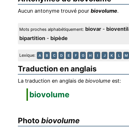
Aucun antonyme trouvé pour
biovolume
.
biovar
-
bioventil
Mots proches alphabétiquement:
bipartition
-
bipède
Lexique:
A
B
C
D
E
F
G
H
I
J
K
L
M
Traduction en anglais
La traduction en anglais de
biovolume
est:
biovolume
Photo
biovolume