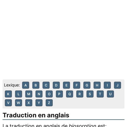
Lexique:
A
B
C
D
E
F
G
H
I
J
K
L
M
N
O
P
Q
R
S
T
U
V
W
X
Y
Z
Traduction en anglais
La traduction en anglais de
biosorption
est: