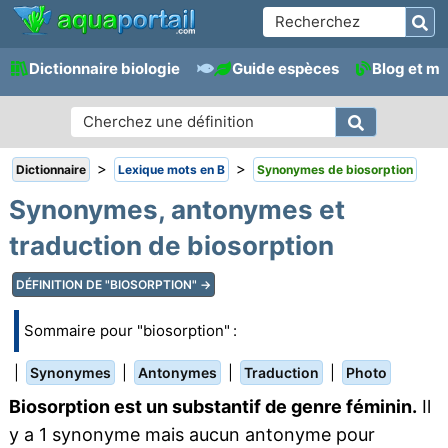
Dictionnaire biologie
Guide espèces
Blog et m
>
>
Dictionnaire
Lexique mots en B
Synonymes de biosorption
Synonymes, antonymes et
traduction de biosorption
DÉFINITION DE "BIOSORPTION" →
Sommaire pour "biosorption" :
|
|
|
|
Synonymes
Antonymes
Traduction
Photo
Biosorption est un substantif de genre féminin.
Il
y a 1 synonyme mais aucun antonyme pour