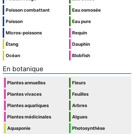
Poisson combattant
Eau osmosée
Poisson
Eau pure
Micros-poissons
Requin
Étang
Dauphin
Océan
Blobfish
En botanique
Plantes annuelles
Fleurs
Plantes vivaces
Feuilles
Plantes aquatiques
Arbres
Plantes médicinales
Algues
Aquaponie
Photosynthèse