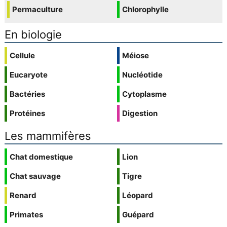
Permaculture
Chlorophylle
En biologie
Cellule
Méiose
Eucaryote
Nucléotide
Bactéries
Cytoplasme
Protéines
Digestion
Les mammifères
Chat domestique
Lion
Chat sauvage
Tigre
Renard
Léopard
Primates
Guépard