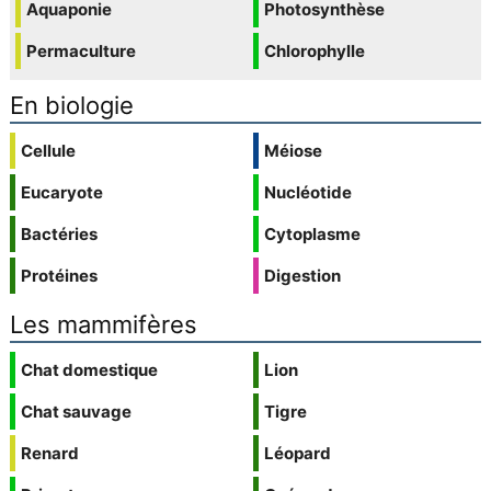
Aquaponie
Photosynthèse
Permaculture
Chlorophylle
En biologie
Cellule
Méiose
Eucaryote
Nucléotide
Bactéries
Cytoplasme
Protéines
Digestion
Les mammifères
Chat domestique
Lion
Chat sauvage
Tigre
Renard
Léopard