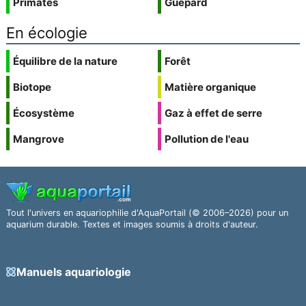
Primates
Guépard
En écologie
Équilibre de la nature
Forêt
Biotope
Matière organique
Écosystème
Gaz à effet de serre
Mangrove
Pollution de l'eau
Tout l'univers en aquariophilie d'AquaPortail (© 2006–2026) pour un
aquarium durable. Textes et images soumis à droits d'auteur.
Manuels aquariologie