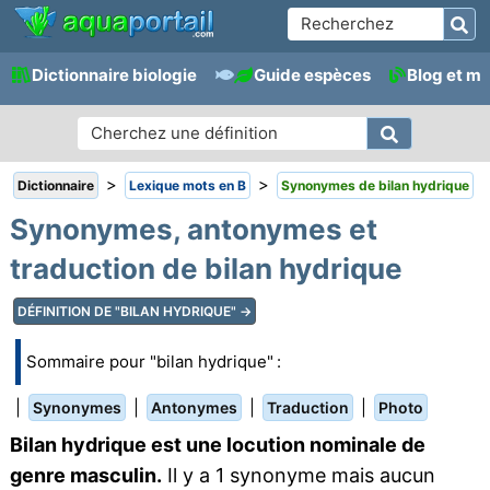
Dictionnaire biologie
Guide espèces
Blog et m
>
>
Dictionnaire
Lexique mots en B
Synonymes de bilan hydrique
Synonymes, antonymes et
traduction de bilan hydrique
DÉFINITION DE "BILAN HYDRIQUE" →
Sommaire pour "bilan hydrique" :
|
|
|
|
Synonymes
Antonymes
Traduction
Photo
Bilan hydrique est une locution nominale de
genre masculin.
Il y a 1 synonyme mais aucun