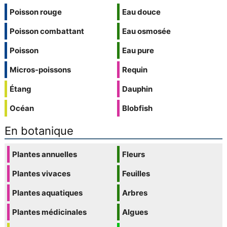
Poisson rouge
Eau douce
Poisson combattant
Eau osmosée
Poisson
Eau pure
Micros-poissons
Requin
Étang
Dauphin
Océan
Blobfish
En botanique
Plantes annuelles
Fleurs
Plantes vivaces
Feuilles
Plantes aquatiques
Arbres
Plantes médicinales
Algues