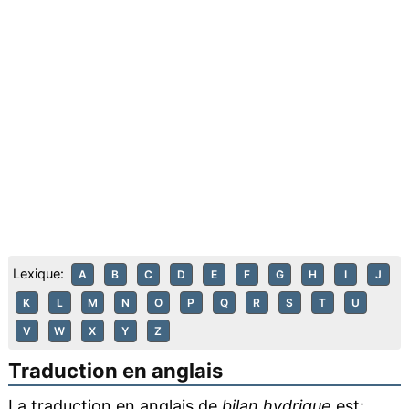
Lexique:
A
B
C
D
E
F
G
H
I
J
K
L
M
N
O
P
Q
R
S
T
U
V
W
X
Y
Z
Traduction en anglais
La traduction en anglais de
bilan hydrique
est: