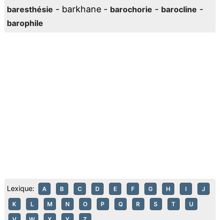
- barkhane -
-
-
baresthésie
barochorie
barocline
barophile
Lexique:
A
B
C
D
E
F
G
H
I
J
K
L
M
N
O
P
Q
R
S
T
U
V
W
X
Y
Z