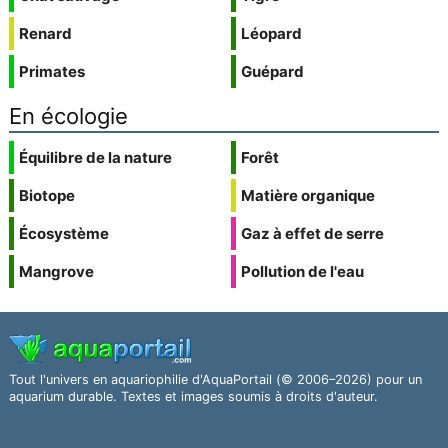
Renard
Léopard
Primates
Guépard
En écologie
Équilibre de la nature
Forêt
Biotope
Matière organique
Écosystème
Gaz à effet de serre
Mangrove
Pollution de l'eau
Tout l'univers en aquariophilie d'AquaPortail (© 2006–2026) pour un
aquarium durable. Textes et images soumis à droits d'auteur.