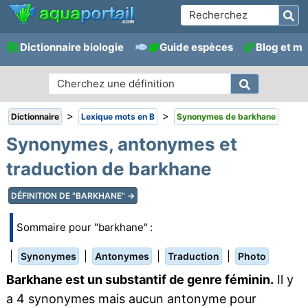
Dictionnaire biologie
Guide espèces
Blog et m
>
>
Dictionnaire
Lexique mots en B
Synonymes de barkhane
Synonymes, antonymes et
traduction de barkhane
DÉFINITION DE "BARKHANE" →
Sommaire pour "barkhane" :
|
|
|
|
Synonymes
Antonymes
Traduction
Photo
Barkhane est un substantif de genre féminin.
Il y
a 4 synonymes mais aucun antonyme pour