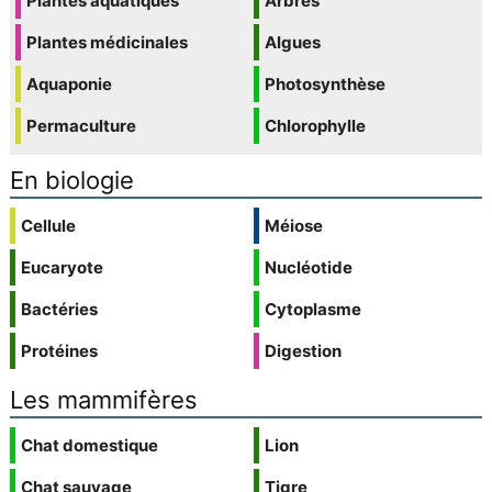
Plantes aquatiques
Arbres
Plantes médicinales
Algues
Aquaponie
Photosynthèse
Permaculture
Chlorophylle
En biologie
Cellule
Méiose
Eucaryote
Nucléotide
Bactéries
Cytoplasme
Protéines
Digestion
Les mammifères
Chat domestique
Lion
Chat sauvage
Tigre