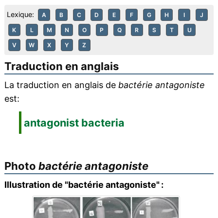
Lexique:
A
B
C
D
E
F
G
H
I
J
K
L
M
N
O
P
Q
R
S
T
U
V
W
X
Y
Z
Traduction en anglais
La traduction en anglais de
bactérie antagoniste
est:
antagonist bacteria
Photo
bactérie antagoniste
Illustration de "bactérie antagoniste" :