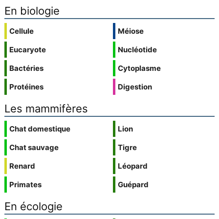
En biologie
Cellule
Méiose
Eucaryote
Nucléotide
Bactéries
Cytoplasme
Protéines
Digestion
Les mammifères
Chat domestique
Lion
Chat sauvage
Tigre
Renard
Léopard
Primates
Guépard
En écologie