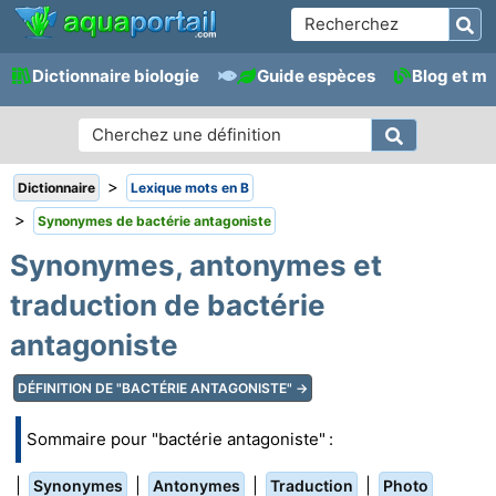
Dictionnaire biologie
Guide espèces
Blog et m
>
Dictionnaire
Lexique mots en B
>
Synonymes de bactérie antagoniste
Synonymes, antonymes et
traduction de bactérie
antagoniste
DÉFINITION DE "BACTÉRIE ANTAGONISTE" →
Sommaire pour "bactérie antagoniste" :
|
|
|
|
Synonymes
Antonymes
Traduction
Photo