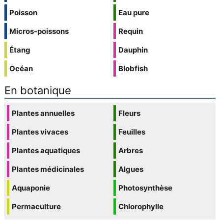
Poisson
Eau pure
Micros-poissons
Requin
Étang
Dauphin
Océan
Blobfish
En botanique
Plantes annuelles
Fleurs
Plantes vivaces
Feuilles
Plantes aquatiques
Arbres
Plantes médicinales
Algues
Aquaponie
Photosynthèse
Permaculture
Chlorophylle