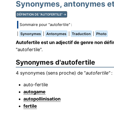
Synonymes, antonymes et t
DÉFINITION DE "AUTOFERTILE" →
Sommaire pour "autofertile" :
|
|
|
|
Synonymes
Antonymes
Traduction
Photo
Autofertile est un adjectif de genre non défin
"autofertile".
Synonymes d'
autofertile
4 synonymes (sens proche) de "
autofertile
" :
auto-fertile
autogame
autopollinisation
fertile