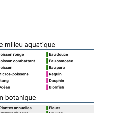
e milieu aquatique
Poisson rouge
Eau douce
Poisson combattant
Eau osmosée
Poisson
Eau pure
Micros-poissons
Requin
Étang
Dauphin
Océan
Blobfish
n botanique
Plantes annuelles
Fleurs