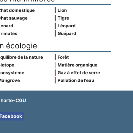
Chat domestique
Lion
Chat sauvage
Tigre
Renard
Léopard
Primates
Guépard
n écologie
quilibre de la nature
Forêt
Biotope
Matière organique
Écosystème
Gaz à effet de serre
Mangrove
Pollution de l'eau
harte-CGU
Facebook