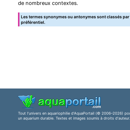
de nombreux contextes.
Les termes synonymes ou antonymes sont classés par o
préférentiel.
Tout l'univers en aquariophilie d'AquaPortail (© 2006–2026) po
un aquarium durable. Textes et images soumis à droits d'auteur