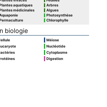
Plantes vivaces
Feuilles
Plantes aquatiques
Arbres
Plantes médicinales
Algues
Aquaponie
Photosynthèse
Permaculture
Chlorophylle
n biologie
ellule
Méiose
Eucaryote
Nucléotide
actéries
Cytoplasme
rotéines
Digestion