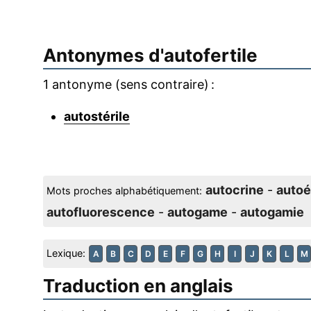
Antonymes d'
autofertile
1 antonyme (sens contraire) :
autostérile
autocrine
-
autoé
Mots proches alphabétiquement:
autofluorescence
-
autogame
-
autogamie
Lexique:
A
B
C
D
E
F
G
H
I
J
K
L
M
Traduction en anglais