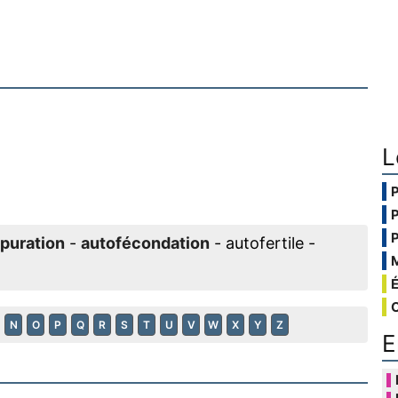
L
puration
-
autofécondation
- autofertile -
N
O
P
Q
R
S
T
U
V
W
X
Y
Z
E