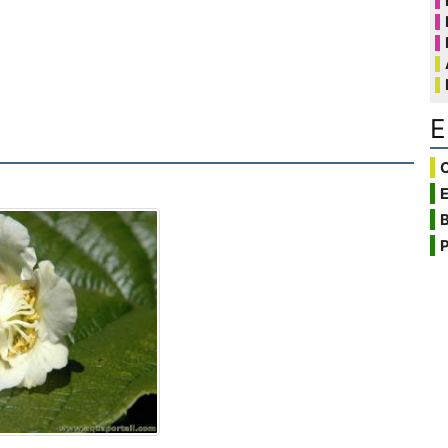
E
C
B
P