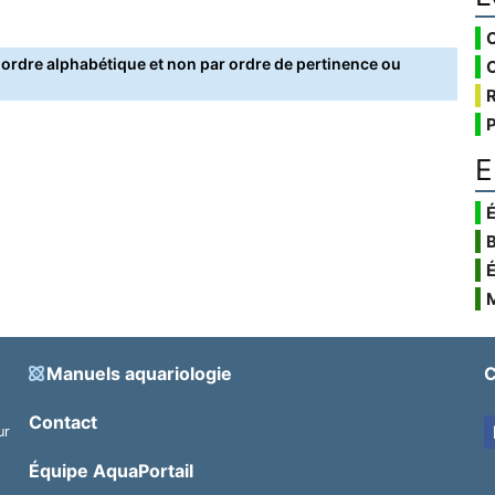
rdre alphabétique et non par ordre de pertinence ou
E
É
Manuels aquariologie
C
Contact
ur
.
Équipe AquaPortail