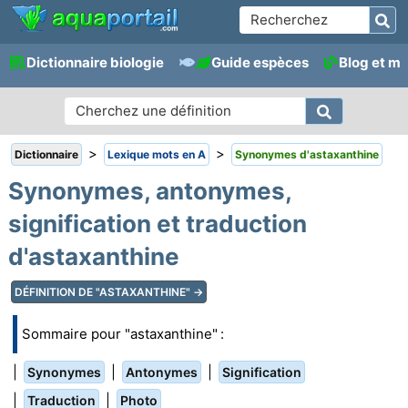
Dictionnaire biologie
Guide espèces
Blog et m
>
>
Dictionnaire
Lexique mots en A
Synonymes d'astaxanthine
Synonymes, antonymes,
signification et traduction
d'astaxanthine
DÉFINITION DE "ASTAXANTHINE" →
Sommaire pour "astaxanthine" :
|
|
|
Synonymes
Antonymes
Signification
|
|
Traduction
Photo