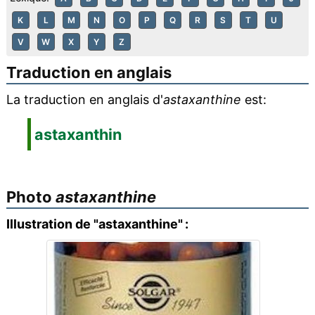
K
L
M
N
O
P
Q
R
S
T
U
V
W
X
Y
Z
Traduction en anglais
La traduction en anglais d'
astaxanthine
est:
astaxanthin
Photo
astaxanthine
Illustration de "astaxanthine" :