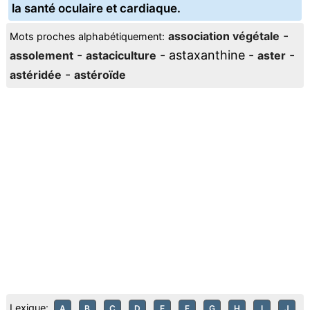
la santé oculaire et cardiaque.
-
association végétale
Mots proches alphabétiquement:
-
- astaxanthine -
-
assolement
astaciculture
aster
-
astéridée
astéroïde
Lexique:
A
B
C
D
E
F
G
H
I
J