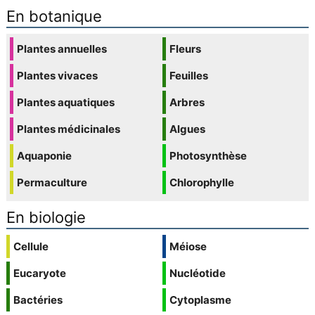
En botanique
Plantes annuelles
Fleurs
Plantes vivaces
Feuilles
Plantes aquatiques
Arbres
Plantes médicinales
Algues
Aquaponie
Photosynthèse
Permaculture
Chlorophylle
En biologie
Cellule
Méiose
Eucaryote
Nucléotide
Bactéries
Cytoplasme