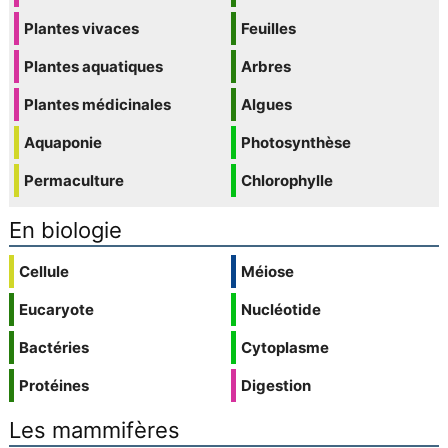
Plantes vivaces
Feuilles
Plantes aquatiques
Arbres
Plantes médicinales
Algues
Aquaponie
Photosynthèse
Permaculture
Chlorophylle
En biologie
Cellule
Méiose
Eucaryote
Nucléotide
Bactéries
Cytoplasme
Protéines
Digestion
Les mammifères