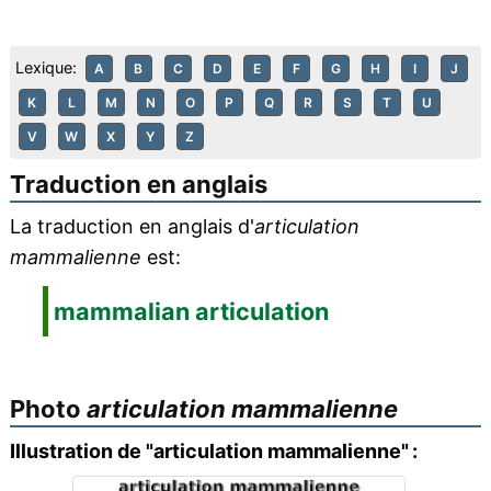
Lexique:
A
B
C
D
E
F
G
H
I
J
K
L
M
N
O
P
Q
R
S
T
U
V
W
X
Y
Z
Traduction en anglais
La traduction en anglais d'
articulation
mammalienne
est:
mammalian articulation
Photo
articulation mammalienne
Illustration de "articulation mammalienne" :