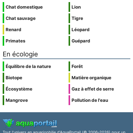
Chat domestique
Lion
Chat sauvage
Tigre
Renard
Léopard
Primates
Guépard
En écologie
Équilibre de la nature
Forêt
Biotope
Matière organique
Écosystème
Gaz à effet de serre
Mangrove
Pollution de l'eau
Tout l'univers en aquariophilie d'AquaPortail (© 2006–2026) pour un