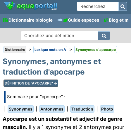
Dictionnaire biologie
Guide espèces
Blog et m
>
>
Dictionnaire
Lexique mots en A
Synonymes d'apocarpe
Synonymes, antonymes et
traduction d'apocarpe
DÉFINITION DE "APOCARPE" →
Sommaire pour "apocarpe" :
|
|
|
|
Synonymes
Antonymes
Traduction
Photo
Apocarpe est un substantif et adjectif de genre
masculin.
Il y a 1 synonyme et 2 antonymes pour