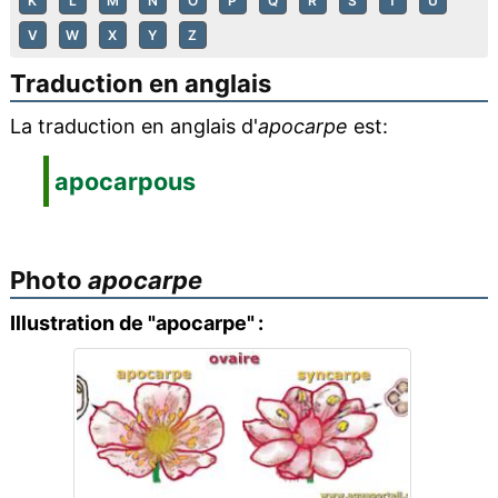
K
L
M
N
O
P
Q
R
S
T
U
V
W
X
Y
Z
Traduction en anglais
La traduction en anglais d'
apocarpe
est:
apocarpous
Photo
apocarpe
Illustration de "apocarpe" :