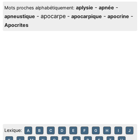
-
-
aplysie
apnée
Mots proches alphabétiquement:
- apocarpe -
-
-
apneustique
apocarpique
apocrine
Apocrites
Lexique:
A
B
C
D
E
F
G
H
I
J