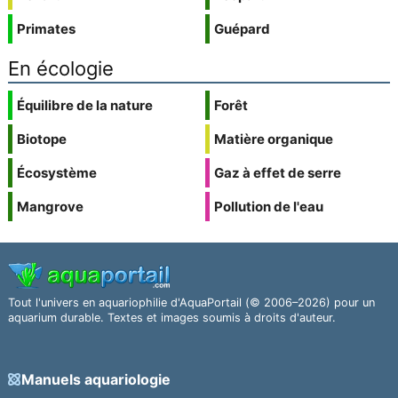
Primates
Guépard
En écologie
Équilibre de la nature
Forêt
Biotope
Matière organique
Écosystème
Gaz à effet de serre
Mangrove
Pollution de l'eau
Tout l'univers en aquariophilie d'AquaPortail (© 2006–2026) pour un
aquarium durable. Textes et images soumis à droits d'auteur.
Manuels aquariologie