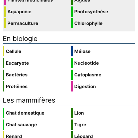
Aquaponie
Photosynthèse
Permaculture
Chlorophylle
En biologie
Cellule
Méiose
Eucaryote
Nucléotide
Bactéries
Cytoplasme
Protéines
Digestion
Les mammifères
Chat domestique
Lion
Chat sauvage
Tigre
Renard
Léopard