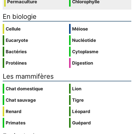
Permaculture
Chlorophylle
En biologie
Cellule
Méiose
Eucaryote
Nucléotide
Bactéries
Cytoplasme
Protéines
Digestion
Les mammifères
Chat domestique
Lion
Chat sauvage
Tigre
Renard
Léopard
Primates
Guépard