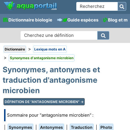
Dictionnaire biologie
Guide espèces
Blog et m
>
Dictionnaire
Lexique mots en A
>
Synonymes d'antagonisme microbien
Synonymes, antonymes et
traduction d'antagonisme
microbien
DÉFINITION DE "ANTAGONISME MICROBIEN" →
Sommaire pour "antagonisme microbien" :
|
|
|
|
Synonymes
Antonymes
Traduction
Photo