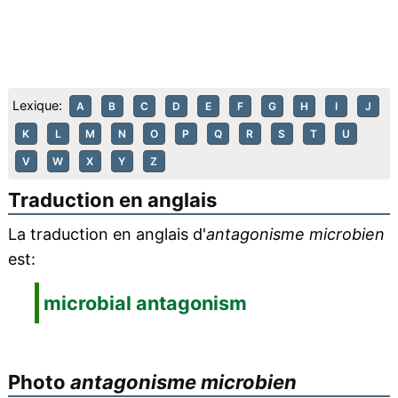
Lexique:
A
B
C
D
E
F
G
H
I
J
K
L
M
N
O
P
Q
R
S
T
U
V
W
X
Y
Z
Traduction en anglais
La traduction en anglais d'
antagonisme microbien
est:
microbial antagonism
Photo
antagonisme microbien