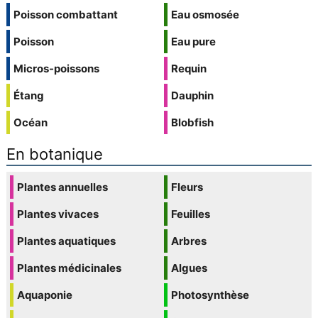
Poisson combattant
Eau osmosée
Poisson
Eau pure
Micros-poissons
Requin
Étang
Dauphin
Océan
Blobfish
En botanique
Plantes annuelles
Fleurs
Plantes vivaces
Feuilles
Plantes aquatiques
Arbres
Plantes médicinales
Algues
Aquaponie
Photosynthèse