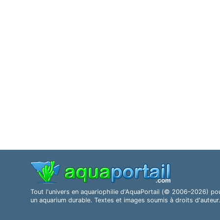
Tout l'univers en aquariophilie d'AquaPortail (© 2006–2026) po
un aquarium durable. Textes et images soumis à droits d'auteur