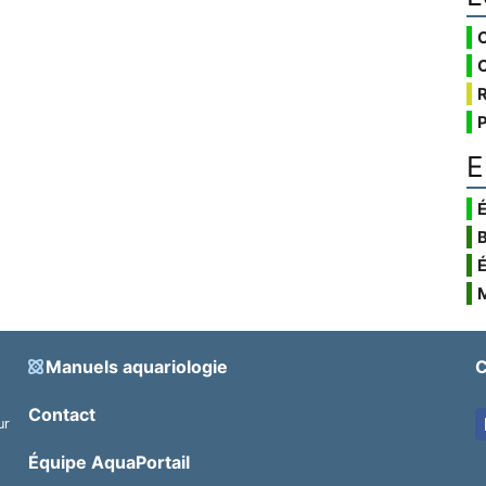
E
É
Manuels aquariologie
C
Contact
ur
.
Équipe AquaPortail