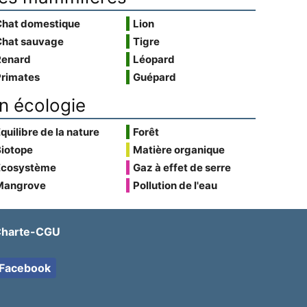
Chat domestique
Lion
Chat sauvage
Tigre
Renard
Léopard
Primates
Guépard
n écologie
quilibre de la nature
Forêt
Biotope
Matière organique
Écosystème
Gaz à effet de serre
Mangrove
Pollution de l'eau
harte-CGU
Facebook