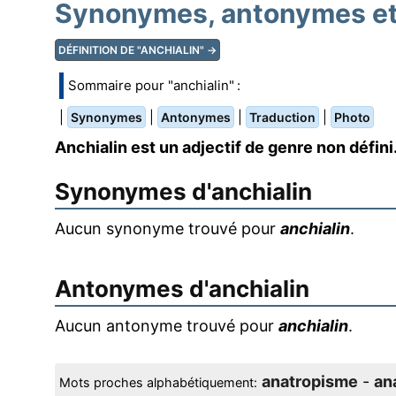
Synonymes, antonymes et 
DÉFINITION DE "ANCHIALIN" →
Sommaire pour "anchialin" :
|
|
|
|
Synonymes
Antonymes
Traduction
Photo
Anchialin est un adjectif de genre non défini
Synonymes d'
anchialin
Aucun synonyme trouvé pour
anchialin
.
Antonymes d'
anchialin
Aucun antonyme trouvé pour
anchialin
.
anatropisme
-
an
Mots proches alphabétiquement: