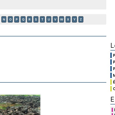
N
O
P
Q
R
S
T
U
V
W
X
Y
Z
L
E