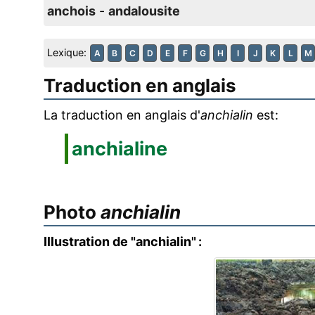
anchois
-
andalousite
Lexique:
A
B
C
D
E
F
G
H
I
J
K
L
M
Traduction en anglais
La traduction en anglais d'
anchialin
est:
anchialine
Photo
anchialin
Illustration de "anchialin" :