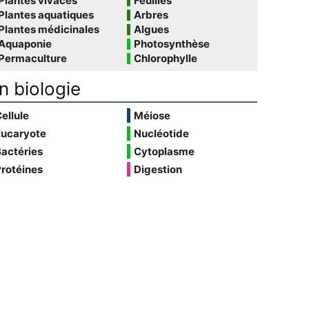
Plantes vivaces
Feuilles
Plantes aquatiques
Arbres
Plantes médicinales
Algues
Aquaponie
Photosynthèse
Permaculture
Chlorophylle
n biologie
ellule
Méiose
Eucaryote
Nucléotide
actéries
Cytoplasme
rotéines
Digestion