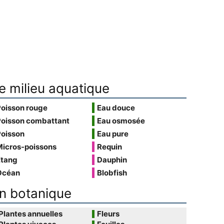
e milieu aquatique
Poisson rouge
Eau douce
Poisson combattant
Eau osmosée
Poisson
Eau pure
Micros-poissons
Requin
Étang
Dauphin
Océan
Blobfish
n botanique
Plantes annuelles
Fleurs