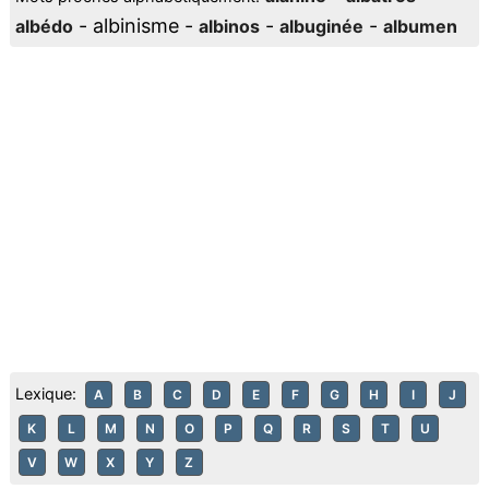
- albinisme -
-
-
albédo
albinos
albuginée
albumen
Lexique:
A
B
C
D
E
F
G
H
I
J
K
L
M
N
O
P
Q
R
S
T
U
V
W
X
Y
Z