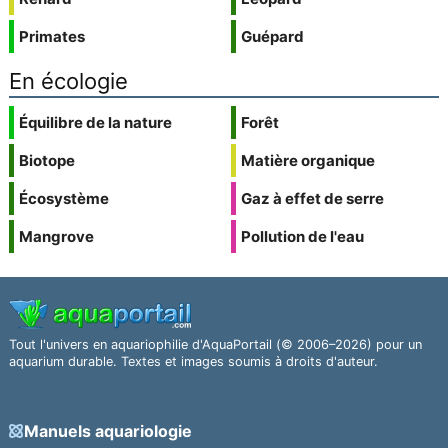
Primates
Guépard
En écologie
Équilibre de la nature
Forêt
Biotope
Matière organique
Écosystème
Gaz à effet de serre
Mangrove
Pollution de l'eau
Tout l'univers en aquariophilie d'AquaPortail (© 2006–2026) pour un
aquarium durable. Textes et images soumis à droits d'auteur.
Manuels aquariologie