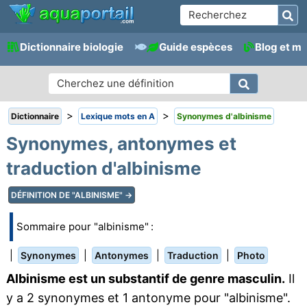
Dictionnaire biologie
Guide espèces
Blog et m
>
>
Dictionnaire
Lexique mots en A
Synonymes d'albinisme
Synonymes, antonymes et
traduction d'albinisme
DÉFINITION DE "ALBINISME" →
Sommaire pour "albinisme" :
|
|
|
|
Synonymes
Antonymes
Traduction
Photo
Albinisme est un substantif de genre masculin.
Il
y a 2 synonymes et 1 antonyme pour "albinisme".