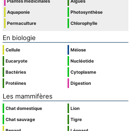
Plantes médicinales
Algues
Aquaponie
Photosynthèse
Permaculture
Chlorophylle
En biologie
Cellule
Méiose
Eucaryote
Nucléotide
Bactéries
Cytoplasme
Protéines
Digestion
Les mammifères
Chat domestique
Lion
Chat sauvage
Tigre
Renard
Léopard