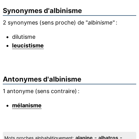
Synonymes d'
albinisme
2 synonymes (sens proche) de "
albinisme
" :
dilutisme
leucistisme
Antonymes d'
albinisme
1 antonyme (sens contraire) :
mélanisme
-
-
alanine
albatros
Mots proches alphabétiquement: