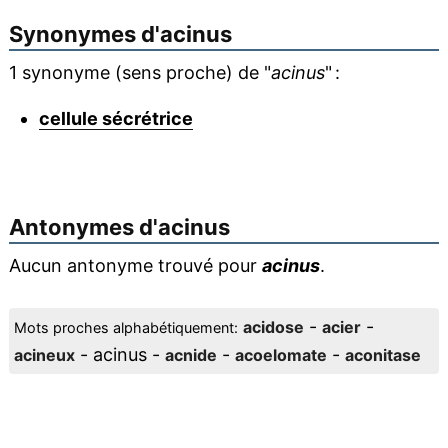
Synonymes d'
acinus
1 synonyme (sens proche) de "
acinus
" :
cellule sécrétrice
Antonymes d'
acinus
Aucun antonyme trouvé pour
acinus
.
-
-
acidose
acier
Mots proches alphabétiquement:
- acinus -
-
-
acineux
acnide
acoelomate
aconitase