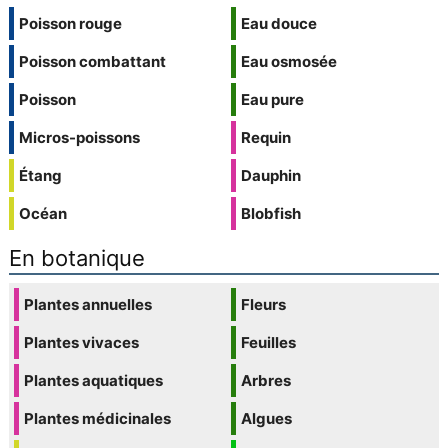
Poisson rouge
Eau douce
Poisson combattant
Eau osmosée
Poisson
Eau pure
Micros-poissons
Requin
Étang
Dauphin
Océan
Blobfish
En botanique
Plantes annuelles
Fleurs
Plantes vivaces
Feuilles
Plantes aquatiques
Arbres
Plantes médicinales
Algues