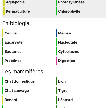
Aquaponie
Photosynthèse
Permaculture
Chlorophylle
En biologie
Cellule
Méiose
Eucaryote
Nucléotide
Bactéries
Cytoplasme
Protéines
Digestion
Les mammifères
Chat domestique
Lion
Chat sauvage
Tigre
Renard
Léopard