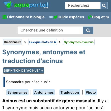
Dictionnaire biologie
Guide espèces
Blog et m
>
>
Dictionnaire
Lexique mots en A
Synonymes d'acinus
Synonymes, antonymes et
traduction d'acinus
DÉFINITION DE "ACINUS" →
Sommaire pour "acinus" :
|
|
|
|
Synonymes
Antonymes
Traduction
Photo
Acinus est un substantif de genre masculin.
Il y a
1 synonyme mais aucun antonyme pour "acinus".