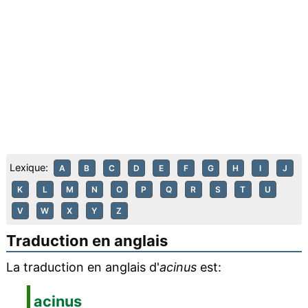
Lexique:
A
B
C
D
E
F
G
H
I
J
K
L
M
N
O
P
Q
R
S
T
U
V
W
X
Y
Z
Traduction en anglais
La traduction en anglais d'
acinus
est:
acinus