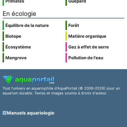
Primates
Guépard
En écologie
Équilibre de la nature
Forêt
Biotope
Matière organique
Écosystème
Gaz à effet de serre
Mangrove
Pollution de l'eau
Tout l'univers en aquariophilie d'AquaPortail (© 2006–2026) pour un
aquarium durable. Textes et images soumis à droits d'auteur.
Manuels aquariologie