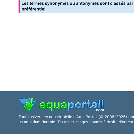
Les termes synonymes ou antonymes sont classés par o
préférentiel.
Tout l'univers en aquariophilie d'AquaPortail (© 2006–2026) po
un aquarium durable. Textes et images soumis à droits d'auteur