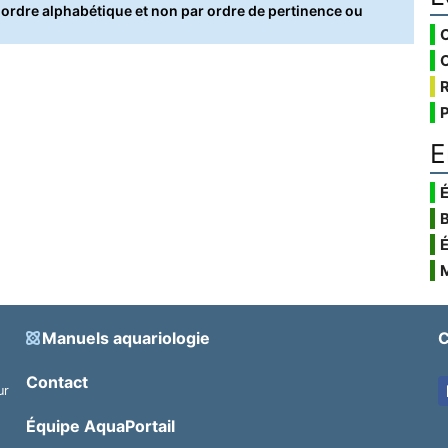
rdre alphabétique et non par ordre de pertinence ou
E
É
Manuels aquariologie
C
Contact
ur
.
Équipe AquaPortail