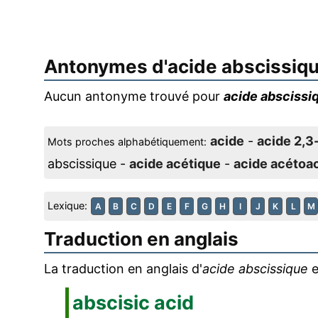
Antonymes d'
acide abscissiq
Aucun antonyme trouvé pour
acide abscissi
acide
-
acide 2,3
Mots proches alphabétiquement:
abscissique -
acide acétique
-
acide acétoa
Lexique:
A
B
C
D
E
F
G
H
I
J
K
L
M
Traduction en anglais
La traduction en anglais d'
acide abscissique
e
abscisic acid