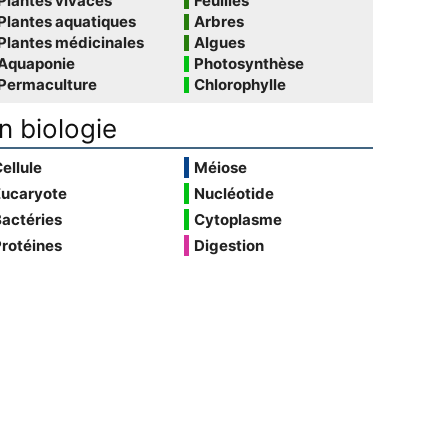
Plantes vivaces
Feuilles
Plantes aquatiques
Arbres
Plantes médicinales
Algues
Aquaponie
Photosynthèse
Permaculture
Chlorophylle
n biologie
ellule
Méiose
Eucaryote
Nucléotide
actéries
Cytoplasme
rotéines
Digestion