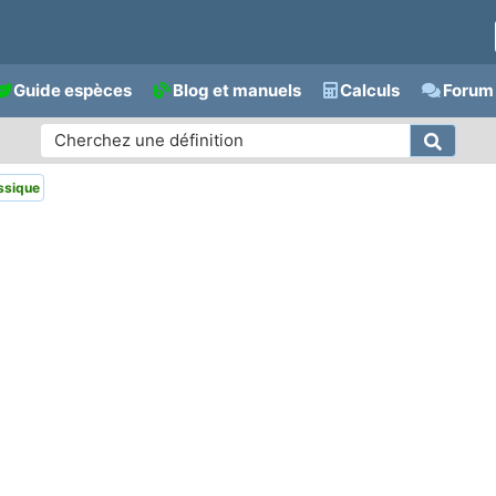
Guide espèces
Blog et manuels
Calculs
Forum 
ssique