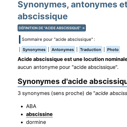
Synonymes, antonymes et 
abscissique
DÉFINITION DE "ACIDE ABSCISSIQUE" →
Sommaire pour "acide abscissique" :
|
|
|
|
Synonymes
Antonymes
Traduction
Photo
Acide abscissique est une locution nominal
aucun antonyme pour "acide abscissique".
Synonymes d'
acide abscissiq
3 synonymes (sens proche) de "
acide abscis
ABA
abscissine
dormine