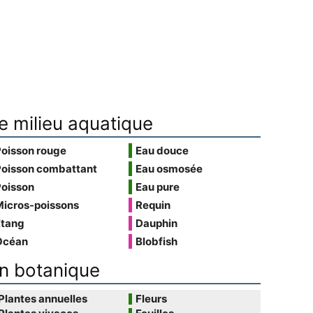
e milieu aquatique
Poisson rouge
Eau douce
Poisson combattant
Eau osmosée
Poisson
Eau pure
Micros-poissons
Requin
Étang
Dauphin
Océan
Blobfish
n botanique
Plantes annuelles
Fleurs