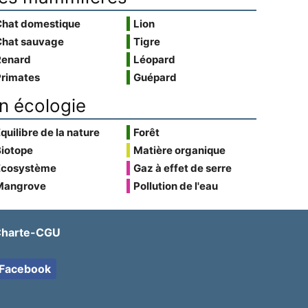
Chat domestique
Lion
Chat sauvage
Tigre
Renard
Léopard
Primates
Guépard
n écologie
quilibre de la nature
Forêt
Biotope
Matière organique
Écosystème
Gaz à effet de serre
Mangrove
Pollution de l'eau
harte-CGU
Facebook