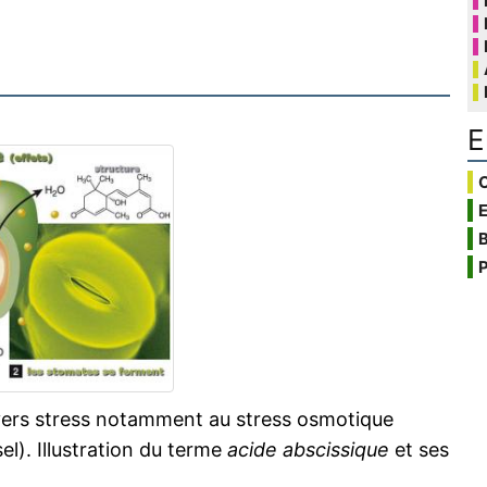
E
C
B
P
ivers stress notamment au stress osmotique
el). Illustration du terme
acide abscissique
et ses