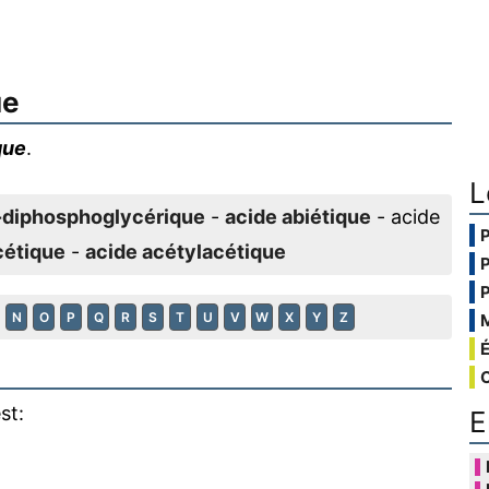
ue
que
.
L
-diphosphoglycérique
-
acide abiétique
- acide
cétique
-
acide acétylacétique
N
O
P
Q
R
S
T
U
V
W
X
Y
Z
st:
E