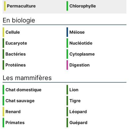
Permaculture
Chlorophylle
En biologie
Cellule
Méiose
Eucaryote
Nucléotide
Bactéries
Cytoplasme
Protéines
Digestion
Les mammifères
Chat domestique
Lion
Chat sauvage
Tigre
Renard
Léopard
Primates
Guépard