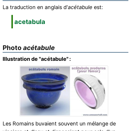
La traduction en anglais d'
acétabule
est:
acetabula
Photo
acétabule
Illustration de "acétabule" :
Les Romains buvaient souvent un mélange de