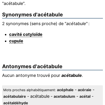
"acétabule".
Synonymes d'
acétabule
2 synonymes (sens proche) de "
acétabule
" :
cavité cotyloïde
cupule
Antonymes d'
acétabule
Aucun antonyme trouvé pour
acétabule
.
-
-
acéphale
acéraie
Mots proches alphabétiquement:
- acétabule -
-
-
acétabulaire
acetabulum
acétal
acétaldéhyde