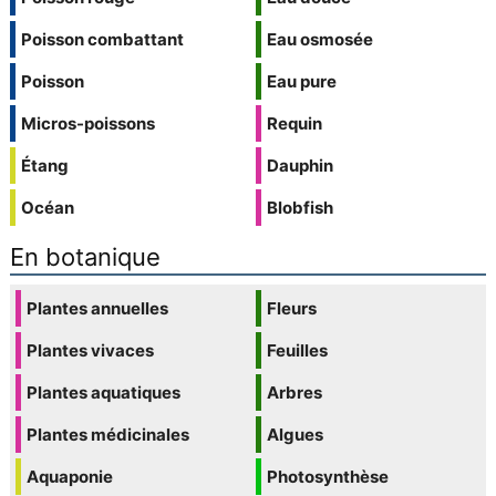
Poisson combattant
Eau osmosée
Poisson
Eau pure
Micros-poissons
Requin
Étang
Dauphin
Océan
Blobfish
En botanique
Plantes annuelles
Fleurs
Plantes vivaces
Feuilles
Plantes aquatiques
Arbres
Plantes médicinales
Algues
Aquaponie
Photosynthèse