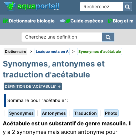
Dictionnaire biologie
Guide espèces
Blog et m
>
>
Dictionnaire
Lexique mots en A
Synonymes d'acétabule
Synonymes, antonymes et
traduction d'acétabule
DÉFINITION DE "ACÉTABULE" →
Sommaire pour "acétabule" :
|
|
|
|
Synonymes
Antonymes
Traduction
Photo
Acétabule est un substantif de genre masculin.
Il
y a 2 synonymes mais aucun antonyme pour