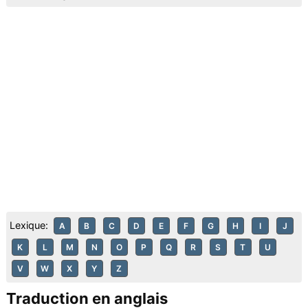
Lexique:
A
B
C
D
E
F
G
H
I
J
K
L
M
N
O
P
Q
R
S
T
U
V
W
X
Y
Z
Traduction en anglais