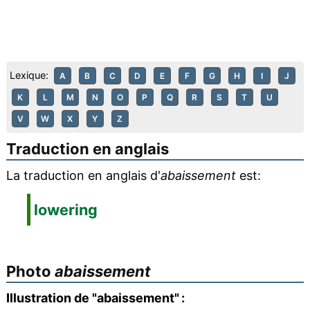
Lexique:
A
B
C
D
E
F
G
H
I
J
K
L
M
N
O
P
Q
R
S
T
U
V
W
X
Y
Z
Traduction en anglais
La traduction en anglais d'
abaissement
est:
lowering
Photo
abaissement
Illustration de "abaissement" :