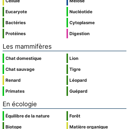
Cellule
Méiose
Eucaryote
Nucléotide
Bactéries
Cytoplasme
Protéines
Digestion
Les mammifères
Chat domestique
Lion
Chat sauvage
Tigre
Renard
Léopard
Primates
Guépard
En écologie
Équilibre de la nature
Forêt
Biotope
Matière organique