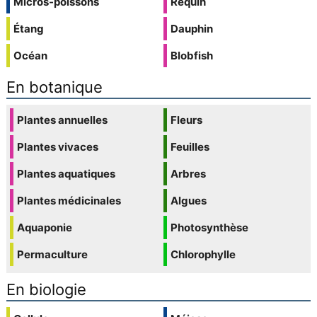
Micros-poissons
Requin
Étang
Dauphin
Océan
Blobfish
En botanique
Plantes annuelles
Fleurs
Plantes vivaces
Feuilles
Plantes aquatiques
Arbres
Plantes médicinales
Algues
Aquaponie
Photosynthèse
Permaculture
Chlorophylle
En biologie