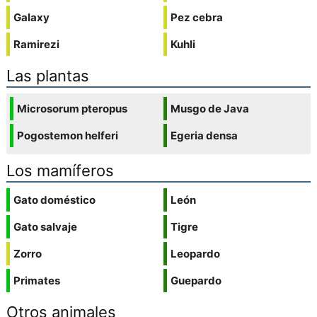
Galaxy
Pez cebra
Ramirezi
Kuhli
Las plantas
Microsorum pteropus
Musgo de Java
Pogostemon helferi
Egeria densa
Los mamíferos
Gato doméstico
León
Gato salvaje
Tigre
Zorro
Leopardo
Primates
Guepardo
Otros animales