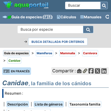
Guía de especies
(🇫🇷)
Cálculos
Manuales
→
BUSCA DETALLADA POR CRITERIOS
>
>
>
Guía de especies
Mamíferos
Mammalia
Carnivora
>
Canidae
Compartir :
🇫🇷 EN FRANCÉS
Canidae
, la familia de los cánidos
Resumen :
|
|
|
Descripción
Lista de géneros
Taxonomía familia