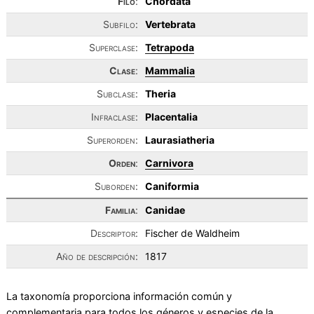
Filo
:
Chordata
Subfilo:
Vertebrata
Superclase:
Tetrapoda
Clase
:
Mammalia
Subclase:
Theria
Infraclase:
Placentalia
Superorden:
Laurasiatheria
Orden
:
Carnivora
Suborden:
Caniformia
Familia
:
Canidae
Descriptor:
Fischer de Waldheim
Año de descripción:
1817
La taxonomía proporciona información común y
complementaria para todos los géneros y especies de la