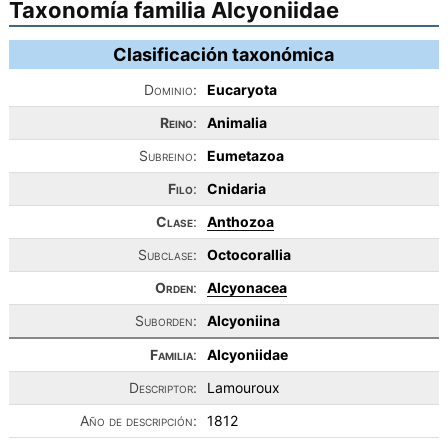
Taxonomía familia Alcyoniidae
Clasificación taxonómica
Dominio:
Eucaryota
Reino
:
Animalia
Subreino:
Eumetazoa
Filo
:
Cnidaria
Clase
:
Anthozoa
Subclase:
Octocorallia
Orden
:
Alcyonacea
Suborden:
Alcyoniina
Familia
:
Alcyoniidae
Descriptor:
Lamouroux
Año de descripción:
1812