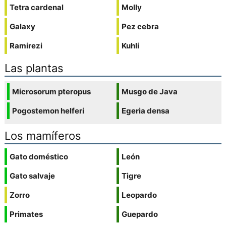
Tetra cardenal
Molly
Galaxy
Pez cebra
Ramirezi
Kuhli
Las plantas
Microsorum pteropus
Musgo de Java
Pogostemon helferi
Egeria densa
Los mamíferos
Gato doméstico
León
Gato salvaje
Tigre
Zorro
Leopardo
Primates
Guepardo