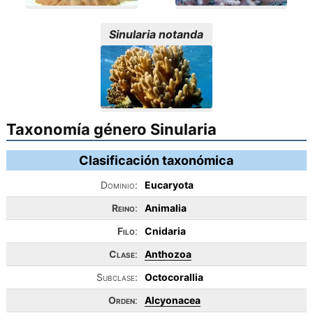
Sinularia notanda
Taxonomía género Sinularia
Clasificación taxonómica
Dominio:
Eucaryota
Reino
:
Animalia
Filo
:
Cnidaria
Clase
:
Anthozoa
Subclase:
Octocorallia
Orden
:
Alcyonacea