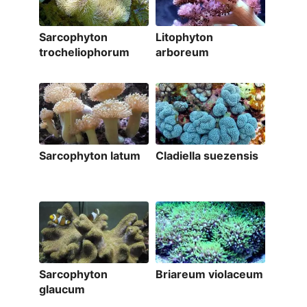
Sarcophyton
Litophyton
trocheliophorum
arboreum
Sarcophyton latum
Cladiella suezensis
Sarcophyton
Briareum violaceum
glaucum