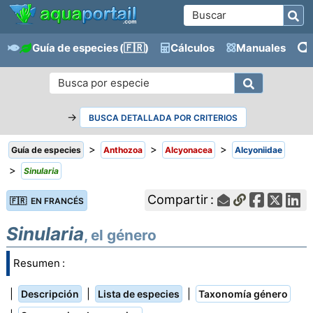
Guía de especies
(🇫🇷)
Cálculos
Manuales
→
BUSCA DETALLADA POR CRITERIOS
>
>
>
Guía de especies
Anthozoa
Alcyonacea
Alcyoniidae
>
Sinularia
Compartir :
🇫🇷 EN FRANCÉS
Sinularia
, el género
Resumen :
|
|
|
Descripción
Lista de especies
Taxonomía género