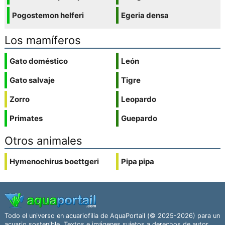
Pogostemon helferi
Egeria densa
Los mamíferos
Gato doméstico
León
Gato salvaje
Tigre
Zorro
Leopardo
Primates
Guepardo
Otros animales
Hymenochirus boettgeri
Pipa pipa
Todo el universo en acuariofilia de AquaPortail (© 2025-2026) para un
acuario sostenible. Textos e imágenes sujetos a derechos de autor.