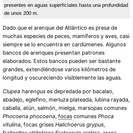
presentes en aguas superficiales hasta una profundidad
de unos 200 m.
Dado que el arenque del Atlántico es presa de
muchas especies de peces, mamíferos y aves, casi
siempre se lo encuentra en cardúmenes. Algunos
bancos de arenques presentan patrones
elaborados. Estos bancos pueden ser bastante
grandes, extendiéndose varios kilómetros de
longitud y oscureciendo visiblemente las aguas.
Clupea harengus
es depredada por bacalao,
abadejo, eglefino, merluza plateada, lubina rayada,
caballa, atún, salmón, mielga, marsopas comunes
Phocoena phocoena
,
focas
comunes
Phoca
vitulina
, focas grises
Halichoerus grypus
,
frailecillos atlánticos
Fratercula arctica
, araos