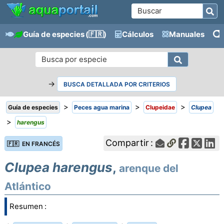
Guía de especies
(🇫🇷)
Cálculos
Manuales
→
BUSCA DETALLADA POR CRITERIOS
>
>
>
Guía de especies
Peces agua marina
Clupeidae
Clupea
>
harengus
Compartir :
🇫🇷 EN FRANCÉS
Clupea harengus
,
arenque del
Atlántico
Resumen :