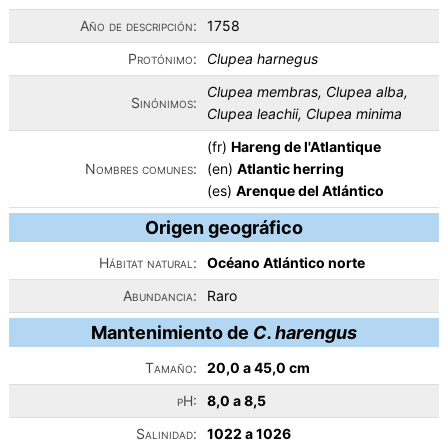
Año de descripción:
1758
Protónimo:
Clupea harnegus
Clupea membras, Clupea alba,
Sinónimos:
Clupea leachii, Clupea minima
(fr)
Hareng de l'Atlantique
Nombres comunes:
(en)
Atlantic herring
(es)
Arenque del Atlántico
Origen geográfico
Hábitat natural:
Océano Atlántico norte
Abundancia:
Raro
Mantenimiento de
C. harengus
Tamaño:
20,0 a 45,0 cm
pH:
8,0 a 8,5
Salinidad:
1022 a 1026