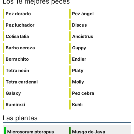
Los 18 mejores peces
Pez dorado
Pez ángel
Pez luchador
Discus
Colisa lalia
Ancistrus
Barbo cereza
Guppy
Borrachito
Endler
Tetra neón
Platy
Tetra cardenal
Molly
Galaxy
Pez cebra
Ramirezi
Kuhli
Las plantas
Microsorum pteropus
Musgo de Java