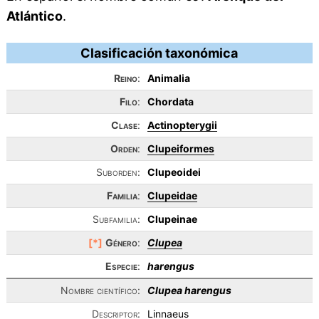
Atlántico
.
Clasificación taxonómica
Reino
:
Animalia
Filo
:
Chordata
Clase
:
Actinopterygii
Orden
:
Clupeiformes
Suborden:
Clupeoidei
Familia
:
Clupeidae
Subfamilia:
Clupeinae
[*]
Género
:
Clupea
Especie
:
harengus
Nombre científico:
Clupea harengus
Descriptor:
Linnaeus