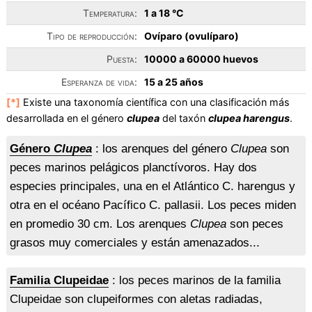
Temperatura:
1 a 18 °C
Tipo de reproducción:
Ovíparo (ovulíparo)
Puesta:
10000 a 60000 huevos
Esperanza de vida:
15 a 25 años
[*]
Existe una taxonomía científica con una clasificación más
desarrollada en el género
clupea
del taxón
clupea harengus
.
Género
Clupea
: los arenques del género
Clupea
son
peces marinos pelágicos planctívoros. Hay dos
especies principales, una en el Atlántico C. harengus y
otra en el océano Pacífico C. pallasii. Los peces miden
en promedio 30 cm. Los arenques
Clupea
son peces
grasos muy comerciales y están amenazados...
Familia Clupeidae
: los peces marinos de la familia
Clupeidae son clupeiformes con aletas radiadas,