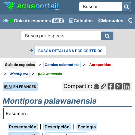
Guía de especies
(🇫🇷)
Cálculos
Manuales
→
BUSCA DETALLADA POR CRITERIOS
>
>
Guía de especies
Corales scleractinia
Acroporidae
>
>
Montipora
palawanensis
Compartir :
🇫🇷 EN FRANCÉS
Montipora palawanensis
Resumen :
|
|
|
Presentación
Descripción
Ecología