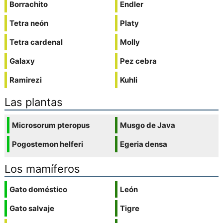
Borrachito
Endler
Tetra neón
Platy
Tetra cardenal
Molly
Galaxy
Pez cebra
Ramirezi
Kuhli
Las plantas
Microsorum pteropus
Musgo de Java
Pogostemon helferi
Egeria densa
Los mamíferos
Gato doméstico
León
Gato salvaje
Tigre