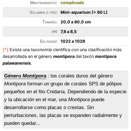
Mantenimiento:
complicado
Volumen o tipo:
Mini-aquarium (> 60 L)
Tamaño:
20,0 a 80,0 cm
pH:
7,8 a 8,5
Salinidad:
1022 a 1026
[*]
Existe una taxonomía científica con una clasificación más
desarrollada en el género
montipora
del taxón
montipora
palawanensis
.
Género
Montipora
: los corales duros del género
Montipora
forman un grupo de corales SPS de pólipos
pequeños en el filo Cnidaria. Dependiendo de la especie
y la ubicación en el mar, una
Montipora
puede
desarrollarse como placas o crestas. Sin
perturbaciones, las placas se expanden radialmente y
pueden quedar...