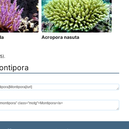
da
Acropora nasuta
5).
Montipora