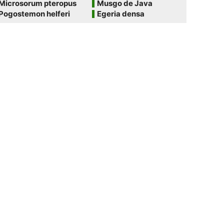
Microsorum pteropus
Musgo de Java
Pogostemon helferi
Egeria densa