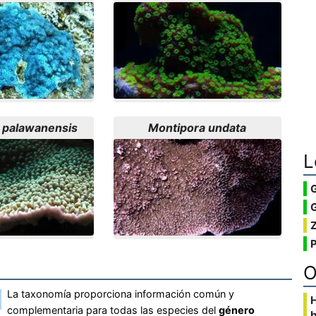
 palawanensis
Montipora undata
L
G
O
La taxonomía proporciona información común y
complementaria para todas las especies del
género
b