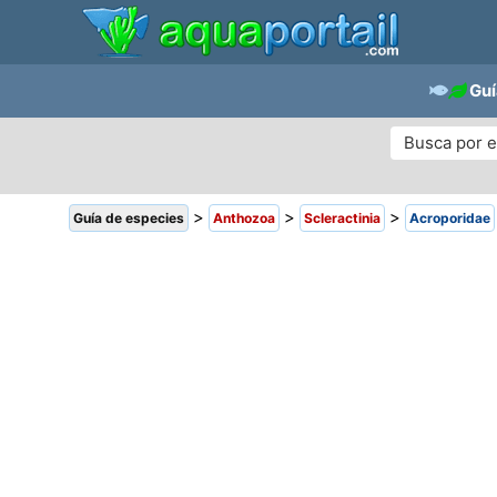
Guí
>
>
>
Guía de especies
Anthozoa
Scleractinia
Acroporidae