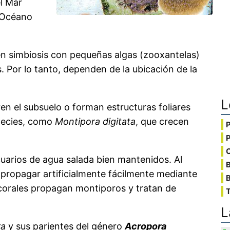
l Mar
l Océano
en simbiosis con pequeñas algas (zooxantelas)
 Por lo tanto, dependen de la ubicación de la
L
en el subsuelo o forman estructuras foliares
pecies, como
Montipora digitata
, que crecen
C
uarios de agua salada bien mantenidos. Al
propagar artificialmente fácilmente mediante
B
corales propagan montiporos y tratan de
T
L
ra
y sus parientes del género
Acropora