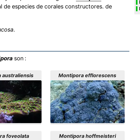
l de especies de corales constructores. de
ucosa
.
ipora
son :
 australiensis
Montipora efflorescens
ra foveolata
Montipora hoffmeisteri