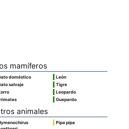
os mamíferos
Gato doméstico
León
ato salvaje
Tigre
Zorro
Leopardo
Primates
Guepardo
tros animales
Hymenochirus
Pipa pipa
oettgeri