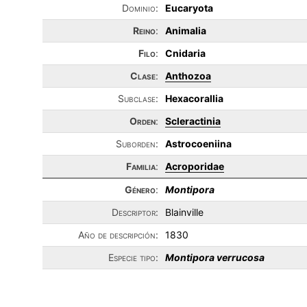
Dominio:
Eucaryota
Reino
:
Animalia
Filo
:
Cnidaria
Clase
:
Anthozoa
Subclase:
Hexacorallia
Orden
:
Scleractinia
Suborden:
Astrocoeniina
Familia
:
Acroporidae
Género
:
Montipora
Descriptor:
Blainville
Año de descripción:
1830
Especie tipo:
Montipora verrucosa