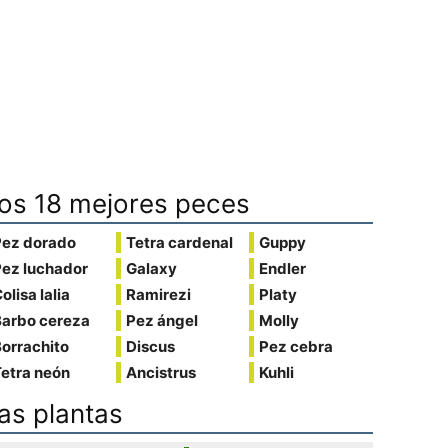
os 18 mejores peces
Pez dorado
Tetra cardenal
Guppy
Pez luchador
Galaxy
Endler
olisa lalia
Ramirezi
Platy
Barbo cereza
Pez ángel
Molly
orrachito
Discus
Pez cebra
etra neón
Ancistrus
Kuhli
as plantas