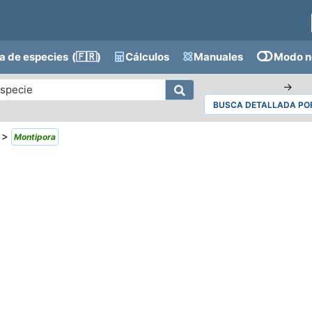
a de especies
(🇫🇷)
Cálculos
Manuales
Modo n
→
BUSCA DETALLADA POR
>
Montipora