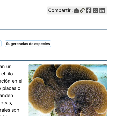
Compartir :
|
o
Sugerencias de especies
an un
l filo
ación en el
 placas o
panden
rocas,
rales son